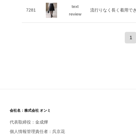
text
7281
流行りなく長く着用で
review
1
会社名：株式会社 オンミ
代表取締役：金成燁
個人情報管理責任者：呉京花