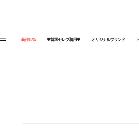
新作10%
💗韓国セレブ着用💗
オリジナルブランド