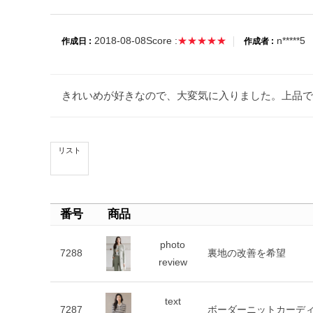
2018-08-08
Score :
★★★★★
n*****5
作成日 :
作成者 :
きれいめが好きなので、大変気に入りました。上品で
リスト
番号
商品
photo
7288
裏地の改善を希望
review
text
7287
ボーダーニットカーデ