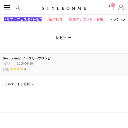
0
♥サマーフェスタ♥ (~8/7)
新作10%
韓国アナウンサー着用
トップス
レビュー
[text review] ノースリーブワンピ
あ**ん
|
2018-09-19
評価
シルエットが可愛い