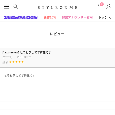
0
♥サマーフェスタ♥ (~8/7)
新作10%
韓国アナウンサー着用
トップス
レビュー
[text review] ヒラヒラしてて綺麗です
ク****ん
|
2018-09-21
評価
ヒラヒラしてて綺麗です