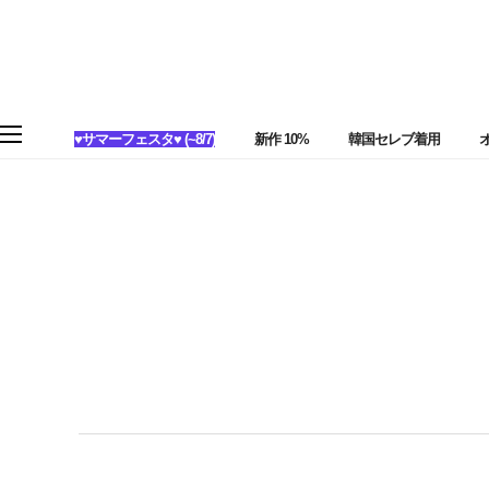
♥サマーフェスタ♥ (~8/7)
新作 10%
韓国セレブ着用