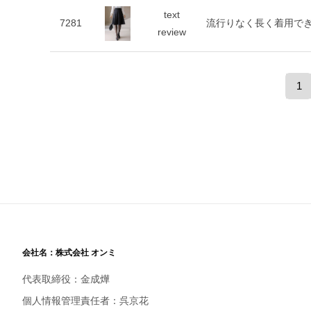
text
7281
流行りなく長く着用で
review
1
会社名：株式会社 オンミ
代表取締役：金成燁
個人情報管理責任者：呉京花