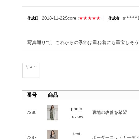
2018-11-22
Score :
★★★★★
s********
作成日 :
作成者 :
写真通りで、これからの季節は重ね着にも重宝しそう
リスト
番号
商品
photo
7288
裏地の改善を希望
review
text
7287
ボーダーニットカーデ