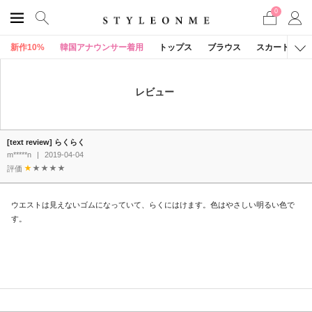
0
新作10%
韓国アナウンサー着用
トップス
ブラウス
スカート
レビュー
[text review] らくらく
m*****n
|
2019-04-04
評価
ウエストは見えないゴムになっていて、らくにはけます。色はやさしい明るい色で
す。