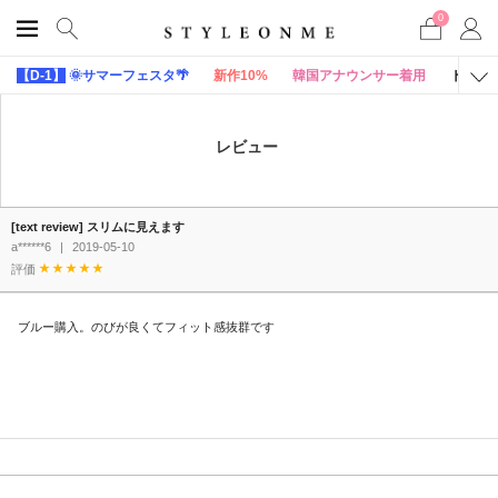
0
【D-1】
🌞サマーフェスタ🌴
新作10%
韓国アナウンサー着用
トップ
レビュー
[text review] スリムに見えます
a******6
|
2019-05-10
評価
ブルー購入。のびが良くてフィット感抜群です