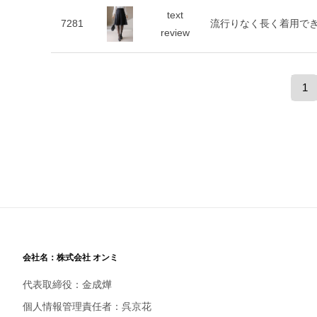
text
7281
流行りなく長く着用で
review
1
会社名：株式会社 オンミ
代表取締役：金成燁
個人情報管理責任者：呉京花