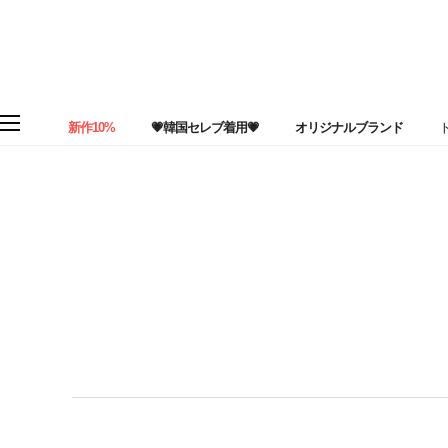
新作10%
💗韓国セレブ着用💗
オリジナルブランド