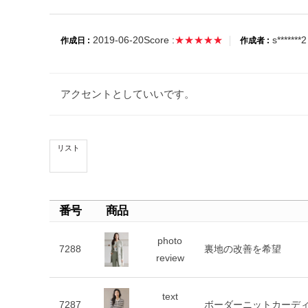
2019-06-20
Score :
★★★★★
s*******2
作成日 :
作成者 :
アクセントとしていいです。
リスト
番号
商品
photo
7288
裏地の改善を希望
review
text
7287
ボーダーニットカーデ