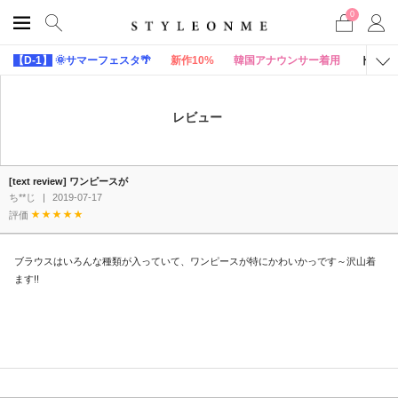
0
【D-1】
🌞サマーフェスタ🌴
新作10%
韓国アナウンサー着用
トップ
レビュー
[text review] ワンピースが
ち**じ
|
2019-07-17
評価
ブラウスはいろんな種類が入っていて、ワンピースが特にかわいかっです～沢山着
ます!!