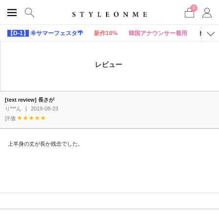
0
【D-1】
🌞サマーフェスタ🌴
新作10%
韓国アナウンサー着用
トップ
レビュー
[text review] 長さが
り***ん
|
2019-08-23
評価
上半身の丈が長か残念でした。