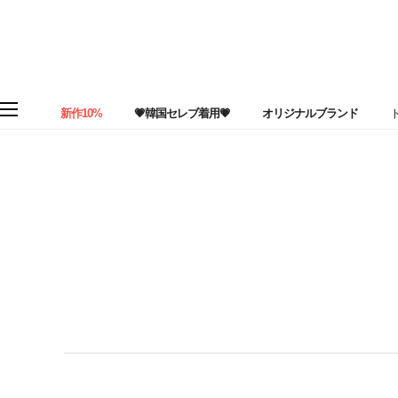
新作10%
💗韓国セレブ着用💗
オリジナルブランド