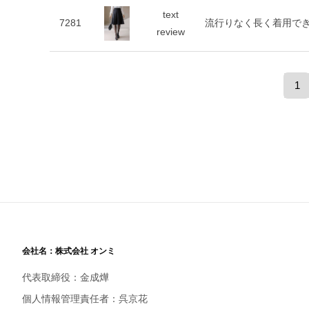
text
7281
流行りなく長く着用で
review
1
会社名：株式会社 オンミ
代表取締役：金成燁
個人情報管理責任者：呉京花