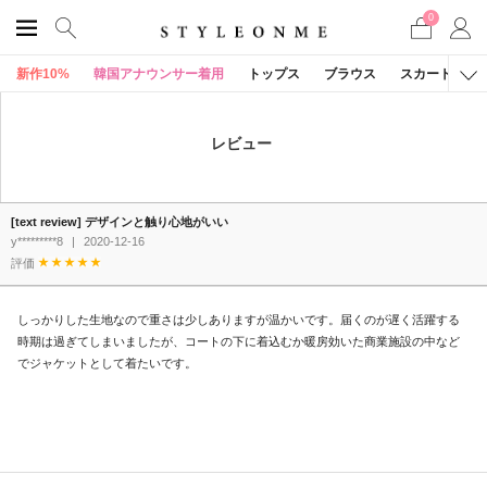
0
新作10%
韓国アナウンサー着用
トップス
ブラウス
スカート
レビュー
[text review] デザインと触り心地がいい
y*********8
|
2020-12-16
評価
しっかりした生地なので重さは少しありますが温かいです。届くのが遅く活躍する
時期は過ぎてしまいましたが、コートの下に着込むか暖房効いた商業施設の中など
でジャケットとして着たいです。