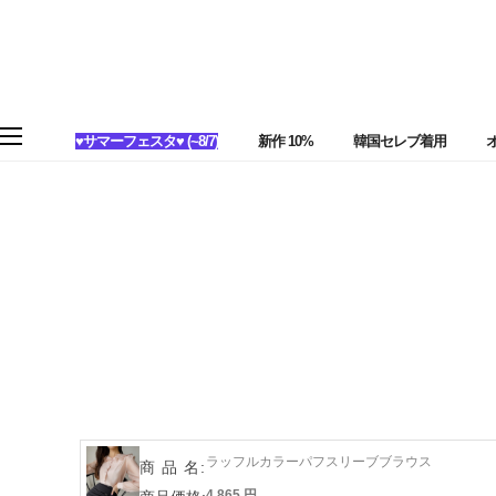
♥サマーフェスタ♥ (~8/7)
新作 10%
韓国セレブ着用
ラッフルカラーパフスリーブブラウス
商 品 名:
4,865 円