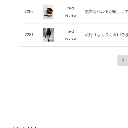
text
7282
無難なベルトが欲しく
review
text
7281
流行りなく長く着用で
review
1