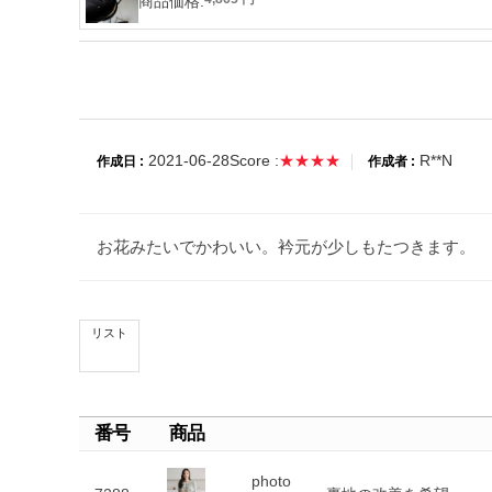
商品価格:
2021-06-28
Score :
★★★★
R**N
作成日 :
作成者 :
お花みたいでかわいい。衿元が少しもたつきます。
リスト
番号
商品
photo