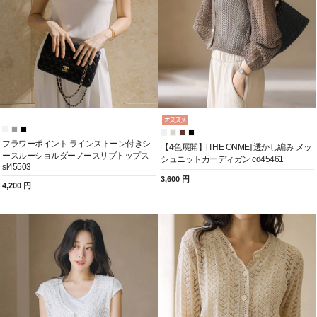
フラワーポイント ラインストーン付きシ
【4色展開】[THE ONME] 透かし編み メッ
ースルーショルダーノースリブトップス
シュニットカーディガン cd45461
sl45503
3,600 円
4,200 円