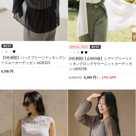
【5色展開】バックプリーツドッキングシ
[5色展開]【企画特価】シアープリーツド
ースルーカーディガン cd26315
ッキングロングサマーニットカーディガ
ン cd26159
4,780 円
6,400 円
5,300 円
/
↓
17
% OFF