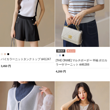
バイカラーニットタンクトップ sl41247
[THE ONME] マルチボーダー 半袖 ポロカ
ラーサマーニット nt46288
3,450 円
4,200 円