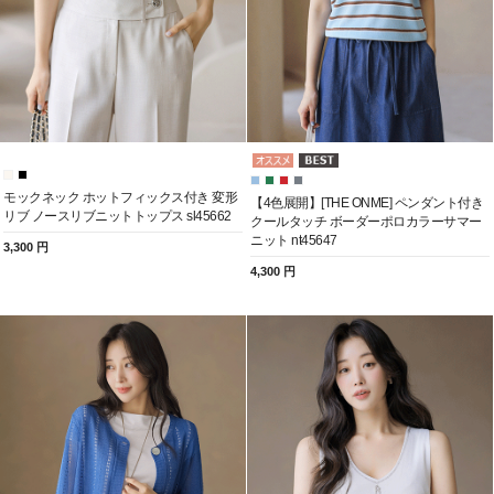
モックネック ホットフィックス付き 変形
【4色展開】[THE ONME] ペンダント付き
リブ ノースリブニットトップス sl45662
クールタッチ ボーダーポロカラーサマー
ニット nt45647
3,300 円
4,300 円