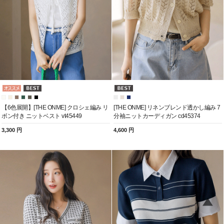
[THE ONME] リネンブレンド透かし編み 7
【6色展開】[THE ONME] クロシェ編み リ
分袖ニットカーディガン cd45374
ボン付き ニットベスト vt45449
4,600 円
3,300 円