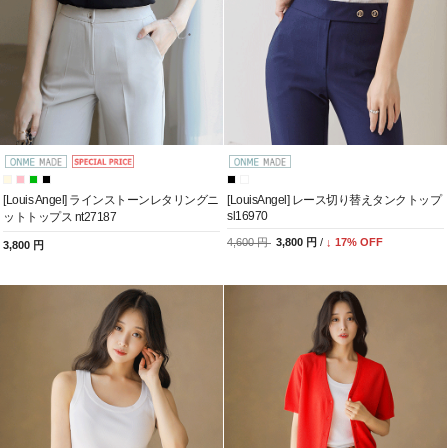
[Louis Angel] ラインストーンレタリングニ
[LouisAngel] レース切り替えタンクトップ
sl16970
ットトップス nt27187
4,600 円
3,800 円
/
↓
17
% OFF
3,800 円