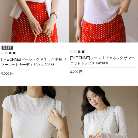
[THE ONME] ノースリブ Ｖネック サマー
[THE ONME] ベーシック Ｖネック 半袖 サ
ニットトップス sl45680
マーニットカーディガン cd45683
3,200 円
4,000 円