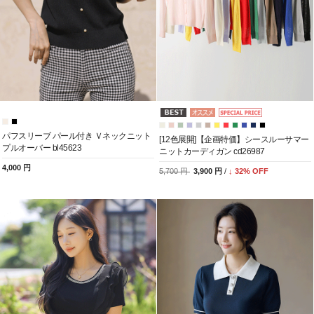
パフスリーブ パール付き Ｖネックニット
[12色展開]【企画特価】シースルーサマー
プルオーバー bl45623
ニットカーディガン cd26987
4,000 円
5,700 円
3,900 円
/
↓
32
% OFF