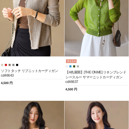
ソフトタッチ リブニットカーディガン
【4色展開】[THE ONME] リネンブレンド
cd46643
シースルー サマーニットカーディガン
cd46637
4,500 円
4,500 円