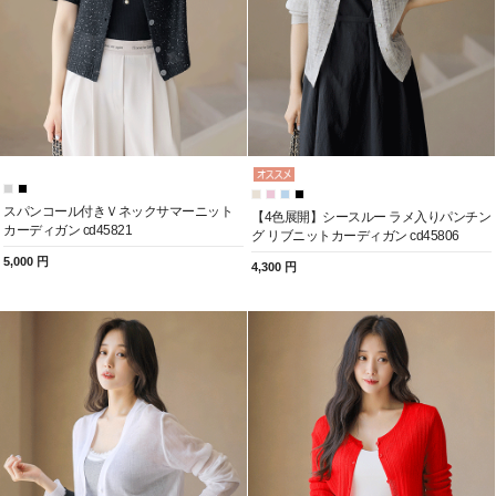
スパンコール付きＶネックサマーニット
【4色展開】シースルー ラメ入りパンチン
カーディガン cd45821
グ リブニットカーディガン cd45806
5,000 円
4,300 円