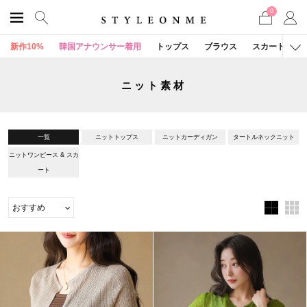
0
新作10%
韓国アナウンサー着用
トップス
ブラウス
スカート
ニット素材
一覧
ニットトップス
ニットカーディガン
タートルネックニット
ニットワンピース & スカ
ート