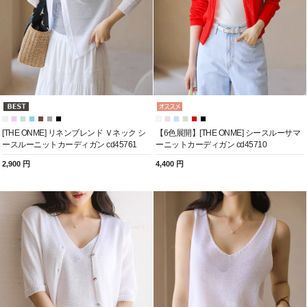
[THE ONME] リネンブレンド Ｖネック シ
【6色展開】[THE ONME] シースルーサマ
ースルーニットカーディガン cd45761
ーニットカーディガン cd45710
2,900 円
4,400 円