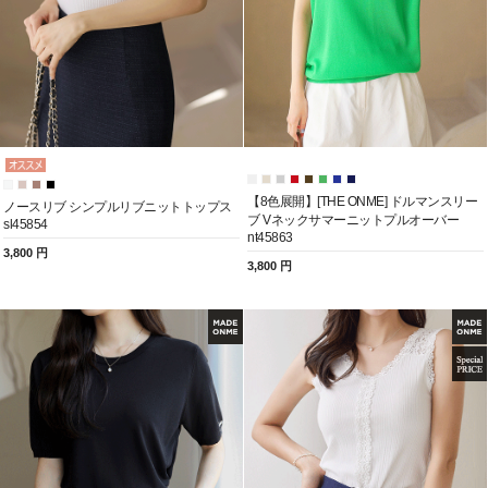
【8色展開】[THE ONME] ドルマンスリー
ノースリブ シンプルリブニットトップス
ブ Vネックサマーニットプルオーバー
sl45854
nt45863
3,800 円
3,800 円