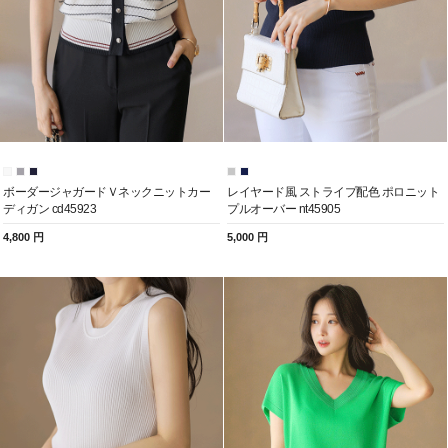
ボーダージャガードＶネックニットカー
レイヤード風 ストライプ配色 ポロニット
ディガン cd45923
プルオーバー nt45905
4,800 円
5,000 円