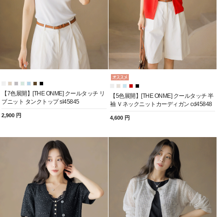
【7色展開】[THE ONME] クールタッチ リ
【5色展開】[THE ONME] クールタッチ 半
ブニット タンクトップ sl45845
袖 Ｖネックニットカーディガン cd45848
2,900 円
4,600 円