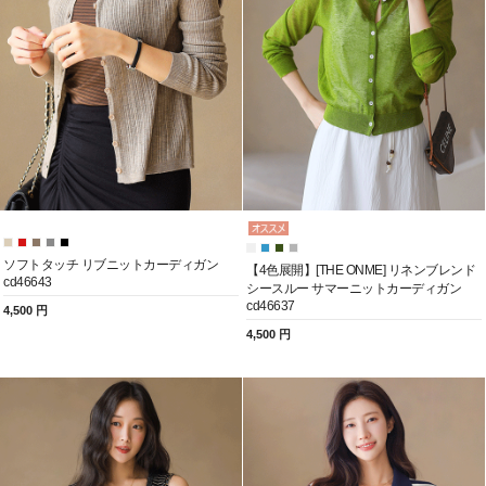
ソフトタッチ リブニットカーディガン
【4色展開】[THE ONME] リネンブレンド
cd46643
シースルー サマーニットカーディガン
cd46637
4,500 円
4,500 円