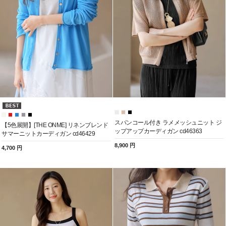
スパンコール付き ラメメッシュニット ジ
【5色展開】[THE ONME] リネンブレンド
ップアップカーディガン cd46363
サマーニットカーディガン cd46429
8,900 円
4,700 円