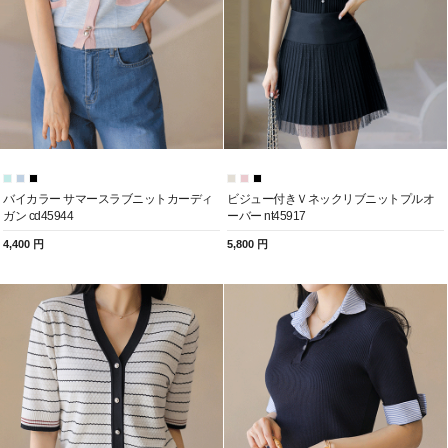
バイカラー サマースラブニットカーディ
ビジュー付きＶネックリブニットプルオ
ガン cd45944
ーバー nt45917
4,400 円
5,800 円