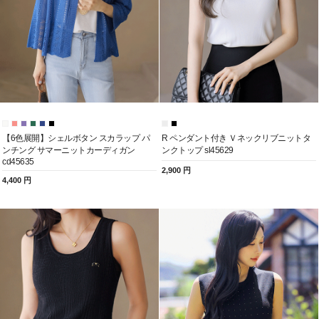
【6色展開】シェルボタン スカラップ パ
R ペンダント付き Ｖネックリブニットタ
ンチング サマーニットカーディガン
ンクトップ sl45629
cd45635
2,900 円
4,400 円