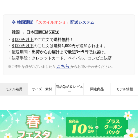
✈️
韓国通販
「スタイルオンミ」
配送システム
韓国 → 日本国際EMS直送
・
8,000円以上
のご注文で
送料無料
！
・
8,000円以下
のご注文は
送料1,000円
が追加されます。
・配送期間：
出荷からお届けまで最短3〜5日で
お届け。
・決済手段：クレジットカード、ペイパル、コンビニ決済
こちら
※ご不明な点がございましたら
からお問い合わせください。
商品QnA & レビュ
モデル着用
サイズ・素材
関連商品
モデル情報
ー