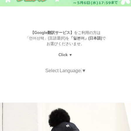
【Google翻訳サービス】
をご利用の方は
「언어선택」(言語選択)を
「일본어」(日本語)
で
お選びくださいませ。
Click ▼
Select Language
▼