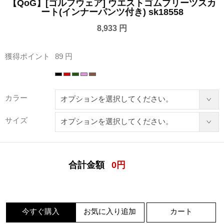
【QoG】[ゴルフウェア] ウエストゴムプリーツスカ
ート(インナーパンツ付き) sk18558
8,933 円
獲得ポイント
89 円
カラー
サイズ
合計金額
0
円
今すぐ購入
お気に入り追加
カート