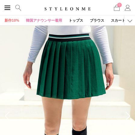
0
新作10%
韓国アナウンサー着用
トップス
ブラウス
スカート