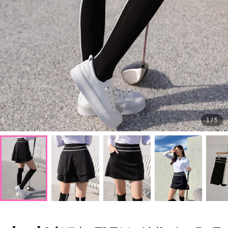
1
/
5