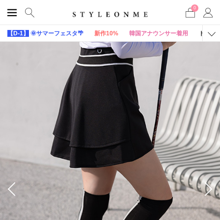
0
【D-1】
🌞サマーフェスタ🌴
新作10%
韓国アナウンサー着用
トップ