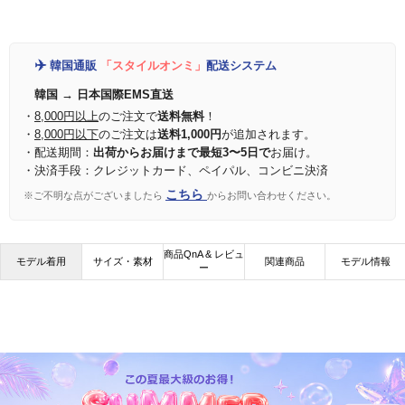
✈️
韓国通販
「スタイルオンミ」
配送システム
韓国 → 日本国際EMS直送
・
8,000円以上
のご注文で
送料無料
！
・
8,000円以下
のご注文は
送料1,000円
が追加されます。
・配送期間：
出荷からお届けまで最短3〜5日で
お届け。
・決済手段：クレジットカード、ペイパル、コンビニ決済
こちら
※ご不明な点がございましたら
からお問い合わせください。
商品QnA & レビュ
モデル着用
サイズ・素材
関連商品
モデル情報
ー