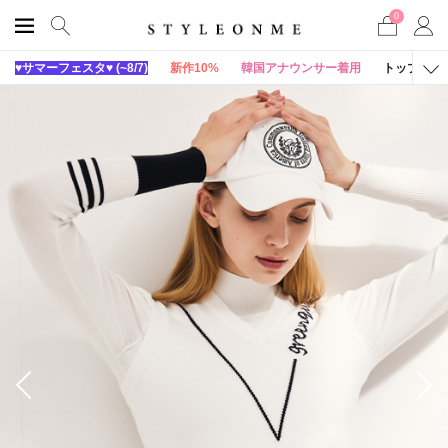
0
♥サマーフェスタ♥ (~8/7)
新作10%
韓国アナウンサー着用
トップス