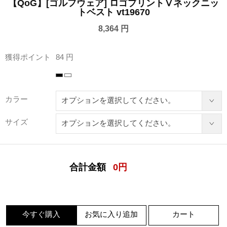
【QoG】[ゴルフウェア] ロゴプリントⅤネックニッ
トベスト vt19670
8,364 円
獲得ポイント
84 円
カラー
サイズ
合計金額
0
円
今すぐ購入
お気に入り追加
カート