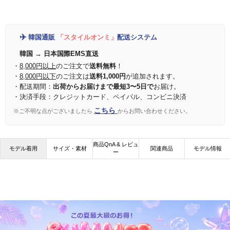
✈️
韓国通販
「スタイルオンミ」
配送システム
韓国 → 日本国際EMS直送
・
8,000円以上
のご注文で
送料無料
！
・
8,000円以下
のご注文は
送料1,000円
が追加されます。
・配送期間：
出荷からお届けまで最短3〜5日で
お届け。
・決済手段：クレジットカード、ペイパル、コンビニ決済
こちら
※ご不明な点がございましたら
からお問い合わせください。
商品QnA & レビュ
モデル着用
サイズ・素材
関連商品
モデル情報
ー