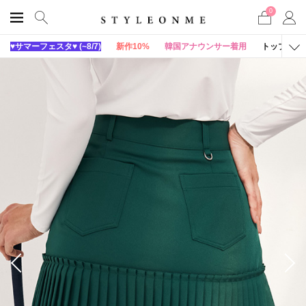
0
♥サマーフェスタ♥ (~8/7)
新作10%
韓国アナウンサー着用
トップス