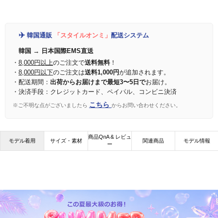
✈️
韓国通販
「スタイルオンミ」
配送システム
韓国 → 日本国際EMS直送
・
8,000円以上
のご注文で
送料無料
！
・
8,000円以下
のご注文は
送料1,000円
が追加されます。
・配送期間：
出荷からお届けまで最短3〜5日で
お届け。
・決済手段：クレジットカード、ペイパル、コンビニ決済
こちら
※ご不明な点がございましたら
からお問い合わせください。
商品QnA & レビュ
モデル着用
サイズ・素材
関連商品
モデル情報
ー