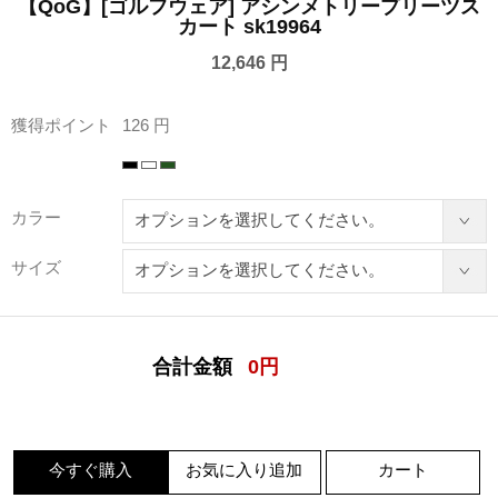
【QoG】[ゴルフウェア] アシンメトリープリーツス
カート sk19964
12,646 円
獲得ポイント
126 円
カラー
サイズ
合計金額
0
円
今すぐ購入
お気に入り追加
カート