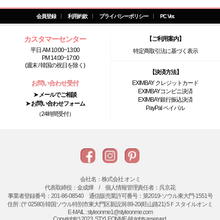
会員登録
利用約款
プライバシーポリシー
PC Ver.
カスタマーセンター
【ご利用案内】
平日 AM 10:00~13:00
特定商取引法に基づく表示
PM 14:00~17:00
(週末 / 韓国の祝日を除く)
【決済方法】
お問い合わせ受付
EXIMBAY クレジットカード
EXIMBAYコンビニ決済
➤ メールでご相談
EXIMBAY銀行振込決済
➤ お問い合わせフォーム
PayPal ペイパル
（24時間受付）
会社名：株式会社 オンミ
代表取締役：金成燁 / 個人情報管理責任者：呉京花
事業者登録番号：201-86-08540 通信販売業許可番号：第2019-ソウル東大門-1551号
住所 : (〒02580) 韓国ソウル特別市東大門区新設洞 89-20(旺山路21) 5Ｆスタイルオンミ
E-MAIL : styleonme1@styleonme.com
Copyright(c) 2023. STYLEONME All rights reserved.