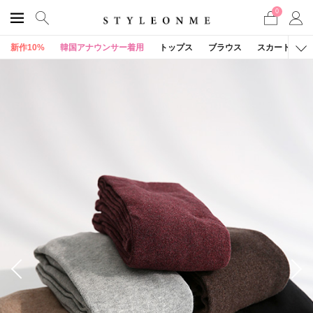
0
新作10%
韓国アナウンサー着用
トップス
ブラウス
スカート