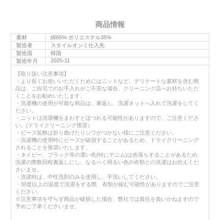
商品情報
素材
綿65% ポリエステル35%
製造者
スタイルオンミ仕入先
製造国
韓国
2025-11
製造年月
【取り扱い注意事項】
・より長くお使いいただくためにはニットなど、デリケートな素材を含む商
品は、ご自宅でのお手入れがご不安な場合、クリーニング店へお持ちいただ
くことをお勧めいたします。
・洗濯機の使用が可能な商品は、裏返し、洗濯ネットへ入れて洗濯をしてく
ださい。
・ニットは洗濯機をまわすとほつれる可能性がありますので、ご注意くださ
い。(ドライクリーニング推奨）
・ビーズ装飾は折り曲げたりシワがつかない様にご注意ください。
・洗濯機の使用時にビーズが破損することがあるため、ドライクリーニング
されることを推奨いたします。
・ネイビー、ブラック等の濃い色(特にデニム)は色落ちすることがあるため、
洗濯の際数回程裏返しにし、なるべく明るい色の衣類との洗濯はお控えくだ
さいませ。
・洗濯時は、中性洗剤のみを使用し、手洗いしてください。
・30度以上の温度で洗濯をする際、衣類が縮む可能性がありますのでご注意
ください。
※注意事項を守らず商品が破損した場合、弊社では責任を負いかねますので
予めご了承くださいませ。