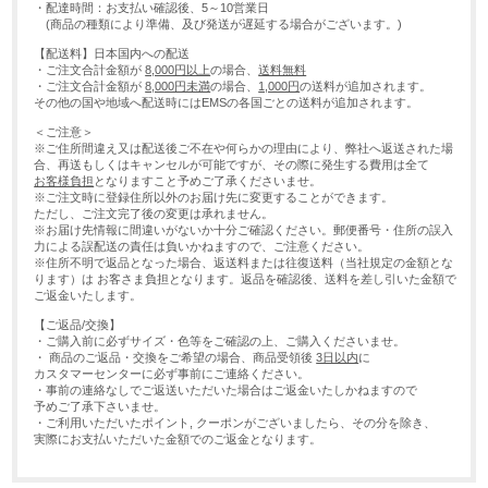
・配達時間：お支払い確認後、5～10営業日
(商品の種類により準備、及び発送が遅延する場合がございます。)
【配送料】日本国内への配送
・ご注文合計金額が
8,000円以上
の場合、
送料無料
・ご注文合計金額が
8,000円未満
の場合、
1,000円
の送料が追加されます。
その他の国や地域へ配送時にはEMSの各国ごとの送料が追加されます。
＜ご注意＞
※ご住所間違え又は配送後ご不在や何らかの理由により、弊社へ返送された場
合、再送もしくはキャンセルが可能ですが、その際に発生する費用は全て
お客様負担
となりますこと予めご了承くださいませ。
※ご注文時に登録住所以外のお届け先に変更することができます。
ただし、ご注文完了後の変更は承れません。
※お届け先情報に間違いがないか十分ご確認ください。郵便番号・住所の誤入
力による誤配送の責任は負いかねますので、ご注意ください。
※住所不明で返品となった場合、返送料または往復送料（当社規定の金額とな
ります）は お客さま負担となります。返品を確認後、送料を差し引いた金額で
ご返金いたします。
【ご返品/交換】
・ご購入前に必ずサイズ・色等をご確認の上、ご購入くださいませ。
・ 商品のご返品・交換をご希望の場合、商品受領後
3日以内
に
カスタマーセンターに必ず事前にご連絡ください。
・事前の連絡なしでご返送いただいた場合はご返金いたしかねますので
予めご了承下さいませ。
・ご利用いただいたポイント, クーポンがございましたら、その分を除き、
実際にお支払いただいた金額でのご返金となります。