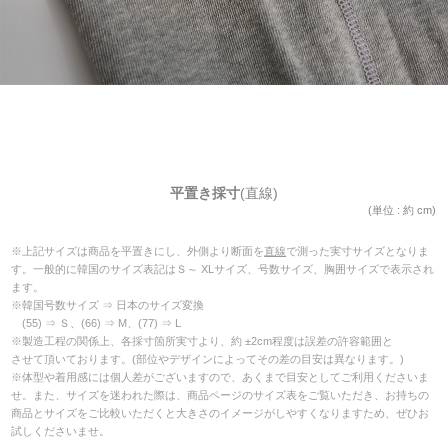
平置き採寸
(直線)
(単位 : 約 cm)
※上記サイズは商品を平置きにし、外側より断面を
直線
で測った実寸サイズとなりま
す。一般的に韓国のサイズ表記はＳ～ XLサイズ、号数サイズ、胸囲サイズで表示され
ます。
※韓国号数サイズ ⇒ 日本のサイズ変換
(55) ⇒ Ｓ、(66) ⇒ M、(77) ⇒ L
※製造工程の関係上、各採寸箇所実寸より、約 ±2cm程度は誤差の許容範囲と
させて頂いております。(部位やデザインによってその差の目安は異なります。)
※体型や着用感には個人差がございますので、あくまで目安としてご利用くださいま
せ。また、サイズを迷われた際は、商品ページのサイズ表をご覧いただき、お持ちの
商品とサイズをご比較いただくと大きさのイメージがしやすくなりますため、ぜひお
試しくださいませ。