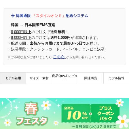
✈️
韓国通販
「スタイルオンミ」
配送システム
韓国 → 日本国際EMS直送
・
8,000円以上
のご注文で
送料無料
！
・
8,000円以下
のご注文は
送料1,000円
が追加されます。
・配送期間：
出荷からお届けまで最短3〜5日で
お届け。
・決済手段：クレジットカード、ペイパル、コンビニ決済
こちら
※ご不明な点がございましたら
からお問い合わせください。
商品QnA & レビュ
モデル着用
サイズ・素材
関連商品
モデル情報
ー