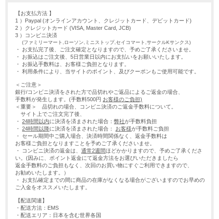
【お支払方法 】
1 ）Paypal
(オンラインアカウント、クレジットカード、デビットカード)
2 ）クレジットカード
(VISA, Master Card, JCB)
3 ）コンビニ決済
(ファミリーマート,ローソン,ミニストップ,セイコマート,サークルKサンクス)
・ お支払完了後、ご注文確定となりますので、予めご了承くださいませ。
・ お振込はご注文後、5日営業日以内にお支払いをお願いいたします。
・ お振込手数料は、お客様ご負担となります。
・ 利用条件により、当サイトのポイント、及びクーポンもご使用可能です。
＜ご注意＞
銀行/コンビニ決済をされた方で品切れやご返品によるご返金の場合、
手数料が発生します。(手数料500円
お客様のご負担)
＜重要＞ 品切れの場合、コンビニ決済のご返金手数料について。
サイト上でご注文完了後、
・
24時間以内
に決済を済まされた場合：
弊社
が手数料負担
・
24時間以降
に決済を済まされた場合：
お客様
が手数料ご負担
・ セール期間中ご購入場合、決済時間関係なく、返金手数料は
お客様ご負担となりますことを予めご了承くださいませ。
・ コンビニ決済の返金は、
通常2週間
ほどかかりますので、予めご了承くださ
い。(因みに、ポイント返金にて返金方法をお選びいただきましたら
返金手数料のご負担もなく、次回のお買い物にすぐご利用できますので、
お勧めいたします。）
・ お支払確定までの間に商品の在庫がなくなる場合がございますのでお早めの
ご入金をオススメいたします。
【配送関連】
・配送方法：EMS
・配送エリア：日本を含む世界各国