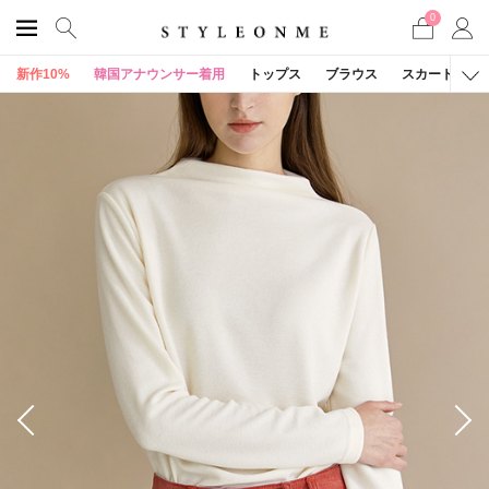
0
新作10%
韓国アナウンサー着用
トップス
ブラウス
スカート