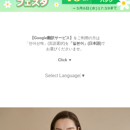
【Google翻訳サービス】
をご利用の方は
「언어선택」(言語選択)を
「일본어」(日本語)
で
お選びくださいませ。
Click ▼
Select Language
▼