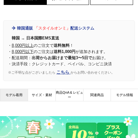
✈️
韓国通販
「スタイルオンミ」
配送システム
韓国 → 日本国際EMS直送
・
8,000円以上
のご注文で
送料無料
！
・
8,000円以下
のご注文は
送料1,000円
が追加されます。
・配送期間：
出荷からお届けまで最短3〜5日で
お届け。
・決済手段：クレジットカード、ペイパル、コンビニ決済
こちら
※ご不明な点がございましたら
からお問い合わせください。
商品QnA & レビュ
モデル着用
サイズ・素材
関連商品
モデル情報
ー