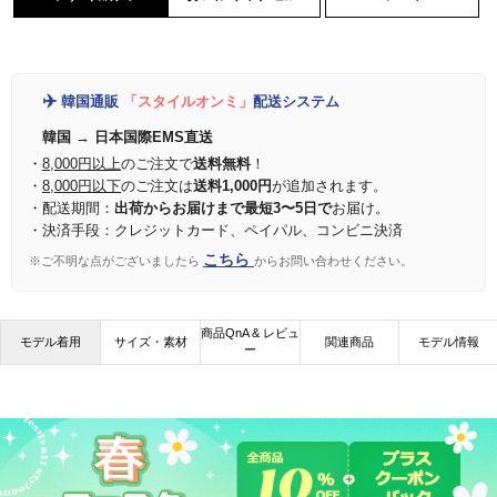
✈️
韓国通販
「スタイルオンミ」
配送システム
韓国 → 日本国際EMS直送
・
8,000円以上
のご注文で
送料無料
！
・
8,000円以下
のご注文は
送料1,000円
が追加されます。
・配送期間：
出荷からお届けまで最短3〜5日で
お届け。
・決済手段：クレジットカード、ペイパル、コンビニ決済
こちら
※ご不明な点がございましたら
からお問い合わせください。
商品QnA & レビュ
モデル着用
サイズ・素材
関連商品
モデル情報
ー