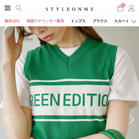
0
新作10%
韓国アナウンサー着用
トップス
ブラウス
スカート