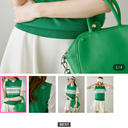
1
/
4