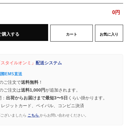
0
円
ぐ購入する
カート
お気に入り
スタイルオンミ」
配送システム
国際EMS直送
のご注文で
送料無料
！
のご注文は
送料1,000円
が追加されます。
間：
出荷からお届けまで最短3〜5日
くらい掛かります。
クレジットカード、ペイパル、コンビニ決済
がございましたら
こちら
からお問い合わせください。