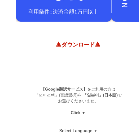
🔺ダウンロード🔺
【Google翻訳サービス】
をご利用の方は
「언어선택」(言語選択)を
「일본어」(日本語)
で
お選びくださいませ。
Click ▼
Select Language
▼