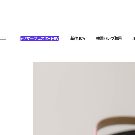
♥サマーフェスタ♥ (~8/7)
新作 10%
韓国セレブ着用