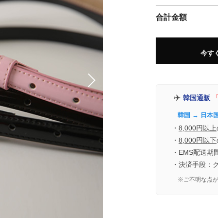
合計金額
今す
✈️
韓国通販
「
韓国 → 日本
・
8,000円以上
・
8,000円以下
・EMS配送期
・決済手段：
※ご不明な点