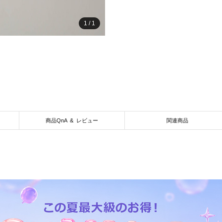
1
/
1
商品QnA & レビュー
関連商品