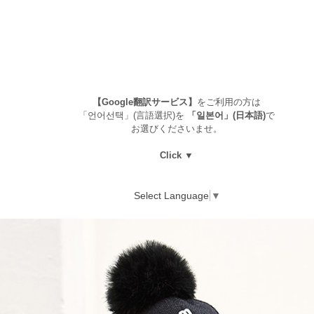
【Google翻訳サービス】
をご利用の方は
「언어선택」(言語選択)を
「일본어」(日本語)
で
お選びくださいませ。
Click ▼
Select Language
▼