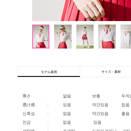
サイズ・素材
モデル着用
厚さ
:
얇음
보통
두꺼
透け感
:
있음
약간있음
없음
신축성
:
없음
약간있음
좋음
안감
:
없음
있음