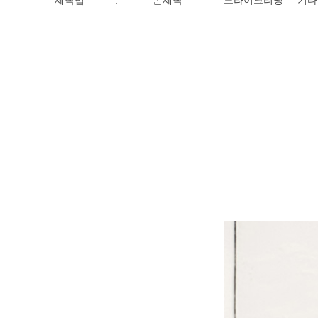
세탁법
:
손세탁
드라이크리닝
기타