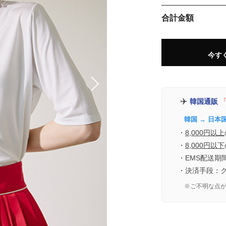
合計金額
今す
✈️
韓国通販
「
韓国 → 日本
・
8,000円以上
・
8,000円以下
・EMS配送期
・決済手段：
※ご不明な点