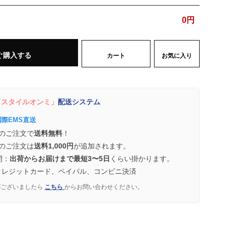
0
円
ぐ購入する
カート
お気に入り
スタイルオンミ」
配送システム
国際EMS直送
のご注文で
送料無料
！
のご注文は
送料1,000円
が追加されます。
間：
出荷からお届けまで最短3〜5日
くらい掛かります。
クレジットカード、ペイパル、コンビニ決済
がございましたら
こちら
からお問い合わせください。