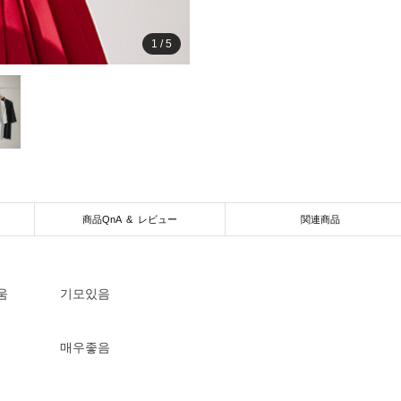
1
/
5
商品QnA & レビュー
関連商品
움
기모있음
매우좋음