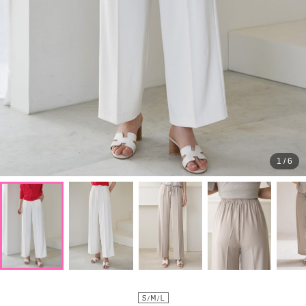
1
/
6