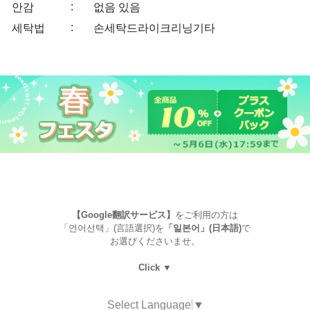
:
안감
없음
있음
:
세탁법
손세탁
드라이크리닝
기타
【Google翻訳サービス】
をご利用の方は
「언어선택」(言語選択)を
「일본어」(日本語)
で
お選びくださいませ。
Click ▼
Select Language
▼