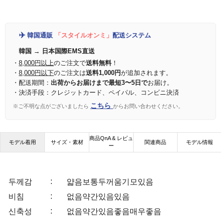
✈️
韓国通販
「スタイルオンミ」
配送システム
韓国 → 日本国際EMS直送
・
8,000円以上
のご注文で
送料無料
！
・
8,000円以下
のご注文は
送料1,000円
が追加されます。
・配送期間：
出荷からお届けまで最短3〜5日で
お届け。
・決済手段：クレジットカード、ペイパル、コンビニ決済
こちら
※ご不明な点がございましたら
からお問い合わせください。
商品QnA & レビュ
モデル着用
サイズ・素材
関連商品
モデル情報
ー
:
두께감
얇음
보통
두꺼움
기모있음
:
비침
없음
약간있음
있음
:
신축성
없음
약간있음
좋음
매우좋음