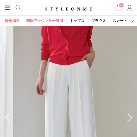
0
新作10%
韓国アナウンサー着用
トップス
ブラウス
スカート