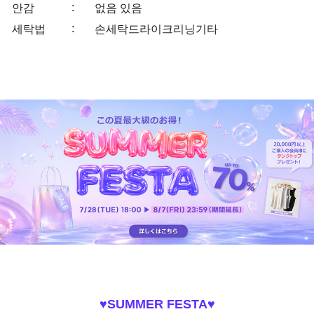
:
안감
없음
있음
:
세탁법
손세탁
드라이크리닝
기타
♥SUMMER FESTA♥