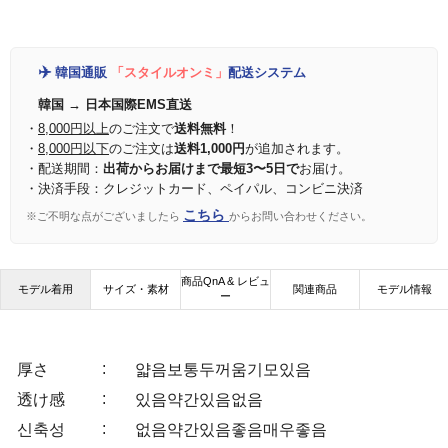
✈️
韓国通販
「スタイルオンミ」
配送システム
韓国 → 日本国際EMS直送
・
8,000円以上
のご注文で
送料無料
！
・
8,000円以下
のご注文は
送料1,000円
が追加されます。
・配送期間：
出荷からお届けまで最短3〜5日で
お届け。
・決済手段：クレジットカード、ペイパル、コンビニ決済
こちら
※ご不明な点がございましたら
からお問い合わせください。
商品QnA & レビュ
モデル着用
サイズ・素材
関連商品
モデル情報
ー
:
厚さ
얇음
보통
두꺼움
기모있음
:
透け感
있음
약간있음
없음
:
신축성
없음
약간있음
좋음
매우좋음