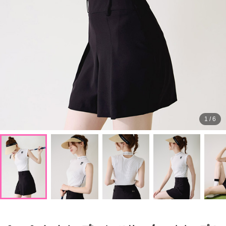
1
/
6