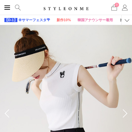
0
【D-1】
🌞サマーフェスタ🌴
新作10%
韓国アナウンサー着用
トップ