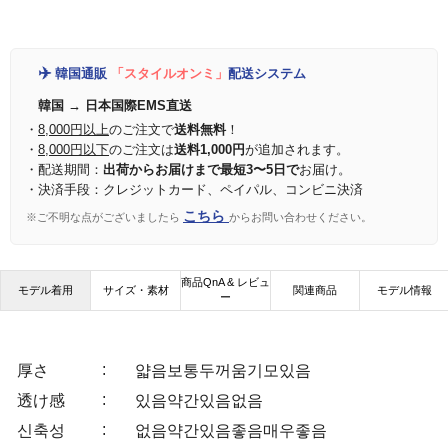
✈️
韓国通販
「スタイルオンミ」
配送システム
韓国 → 日本国際EMS直送
・
8,000円以上
のご注文で
送料無料
！
・
8,000円以下
のご注文は
送料1,000円
が追加されます。
・配送期間：
出荷からお届けまで最短3〜5日で
お届け。
・決済手段：クレジットカード、ペイパル、コンビニ決済
こちら
※ご不明な点がございましたら
からお問い合わせください。
商品QnA & レビュ
モデル着用
サイズ・素材
関連商品
モデル情報
ー
:
厚さ
얇음
보통
두꺼움
기모있음
:
透け感
있음
약간있음
없음
:
신축성
없음
약간있음
좋음
매우좋음