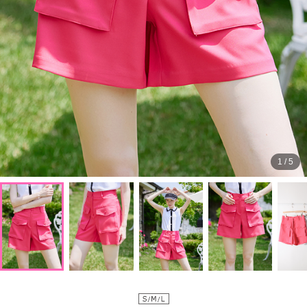
1
/
5