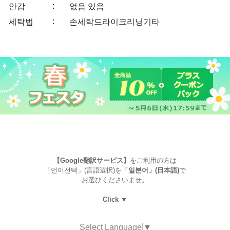
:
안감
없음
있음
:
세탁법
손세탁
드라이크리닝
기타
【Google翻訳サービス】
をご利用の方は
「언어선택」(言語選択)を
「일본어」(日本語)
で
お選びくださいませ。
Click ▼
Select Language
▼