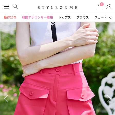
0
新作10%
韓国アナウンサー着用
トップス
ブラウス
スカート