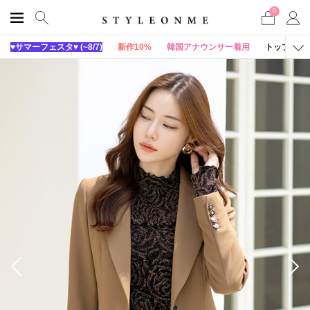
0
♥サマーフェスタ♥ (~8/7)
新作10%
韓国アナウンサー着用
トップス