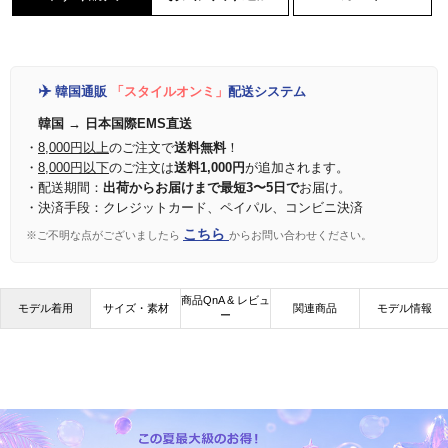
✈️
韓国通販
「スタイルオンミ」
配送システム
韓国 → 日本国際EMS直送
・
8,000円以上
のご注文で
送料無料
！
・
8,000円以下
のご注文は
送料1,000円
が追加されます。
・配送期間：
出荷からお届けまで最短3〜5日で
お届け。
・決済手段：クレジットカード、ペイパル、コンビニ決済
こちら
※ご不明な点がございましたら
からお問い合わせください。
商品QnA & レビュ
モデル着用
サイズ・素材
関連商品
モデル情報
ー