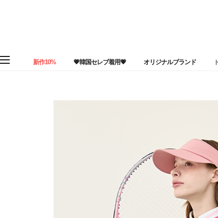
新作10%
💗韓国セレブ着用💗
オリジナルブランド