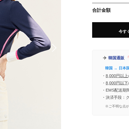
合計金額
今す
✈️
韓国通販
「
韓国 → 日本
・
8,000円以上
・
8,000円以下
・EMS配送期
・決済手段：
※ご不明な点