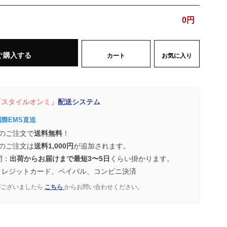
0
円
ぐ購入する
カート
お気に入り
スタイルオンミ」
配送システム
国際EMS直送
のご注文で
送料無料
！
のご注文は
送料1,000円
が追加されます。
間：
出荷からお届けまで最短3〜5日
くらい掛かります。
クレジットカード、ペイパル、コンビニ決済
がございましたら
こちら
からお問い合わせください。