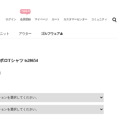
ログイン
会員登録
マイページ
カート
カスタマーセンター
コミュニティ
ニット
アウター
ゴルフウェア⛳
ポロTシャツ ts28654
円