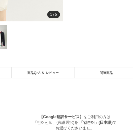
1
/
5
商品QnA & レビュー
関連商品
【Google翻訳サービス】
をご利用の方は
「언어선택」(言語選択)を
「일본어」(日本語)
で
お選びくださいませ。