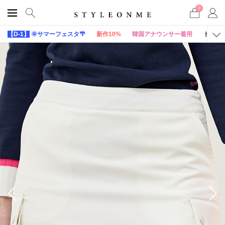
0
【D-1】
🌞サマーフェスタ🌴
新作10%
韓国アナウンサー着用
トップ