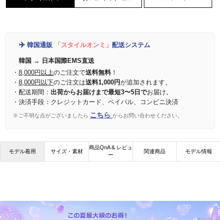
✈️
韓国通販
「スタイルオンミ」
配送システム
韓国 → 日本国際EMS直送
・
8,000円以上
のご注文で
送料無料
！
・
8,000円以下
のご注文は
送料1,000円
が追加されます。
・配送期間：
出荷からお届けまで最短3〜5日で
お届け。
・決済手段：クレジットカード、ペイパル、コンビニ決済
こちら
※ご不明な点がございましたら
からお問い合わせください。
商品QnA & レビュ
モデル着用
サイズ・素材
関連商品
モデル情報
ー