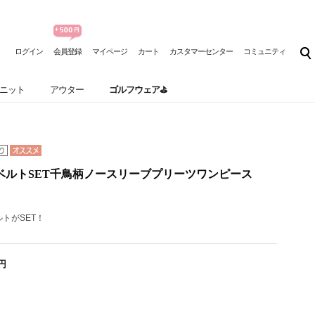
ログイン
会員登録
マイページ
カート
カスタマーセンター
コミュニティ
ニット
アウター
ゴルフウェア⛳
E】ベルトSET千鳥柄ノースリーブプリーツワンピース
トがSET！
0円