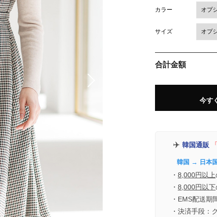
カラー
サイズ
合計金額
今す
✈️
韓国通販
「
韓国 → 日本
・
8,000円以上
・
8,000円以下
・EMS配送期
・決済手段：