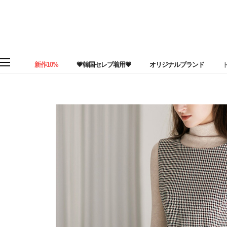
新作10%
💗韓国セレブ着用💗
オリジナルブランド