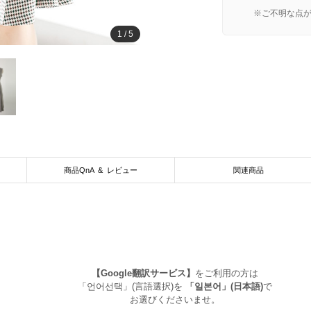
※ご不明な点
1
/
5
商品QnA & レビュー
関連商品
【Google翻訳サービス】
をご利用の方は
「언어선택」(言語選択)を
「일본어」(日本語)
で
お選びくださいませ。