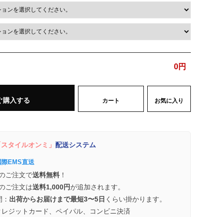
0
円
ぐ購入する
カート
お気に入り
スタイルオンミ」
配送システム
国際EMS直送
のご注文で
送料無料
！
のご注文は
送料1,000円
が追加されます。
間：
出荷からお届けまで最短3〜5日
くらい掛かります。
クレジットカード、ペイパル、コンビニ決済