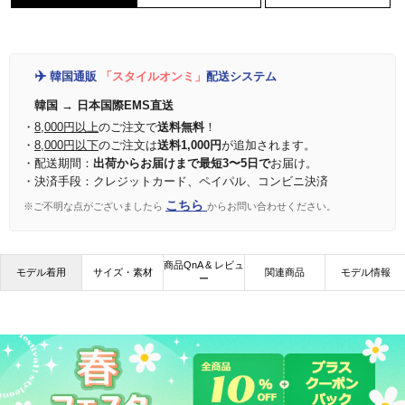
✈️
韓国通販
「スタイルオンミ」
配送システム
韓国 → 日本国際EMS直送
・
8,000円以上
のご注文で
送料無料
！
・
8,000円以下
のご注文は
送料1,000円
が追加されます。
・配送期間：
出荷からお届けまで最短3〜5日で
お届け。
・決済手段：クレジットカード、ペイパル、コンビニ決済
こちら
※ご不明な点がございましたら
からお問い合わせください。
商品QnA & レビュ
モデル着用
サイズ・素材
関連商品
モデル情報
ー