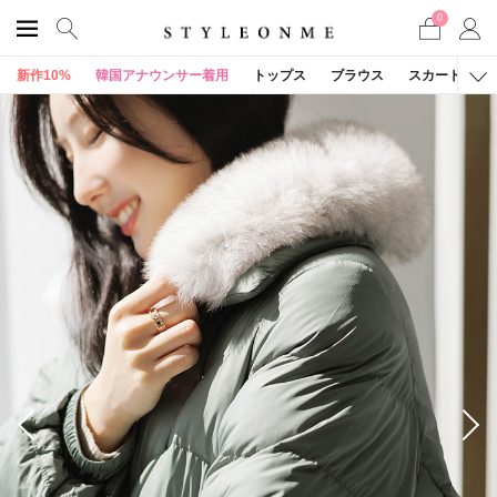
0
新作10%
韓国アナウンサー着用
トップス
ブラウス
スカート