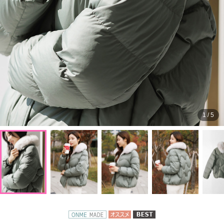
1
/
5