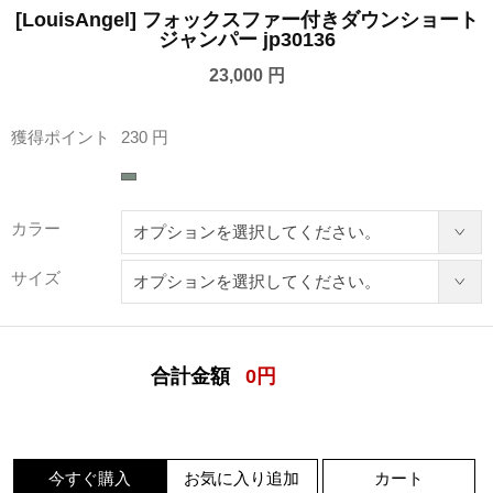
[LouisAngel] フォックスファー付きダウンショート
ジャンパー jp30136
23,000 円
獲得ポイント
230 円
カラー
サイズ
合計金額
0
円
今すぐ購入
お気に入り追加
カート