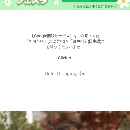
【Google翻訳サービス】
をご利用の方は
「언어선택」(言語選択)を
「일본어」(日本語)
で
お選びくださいませ。
Click ▼
Select Language
▼