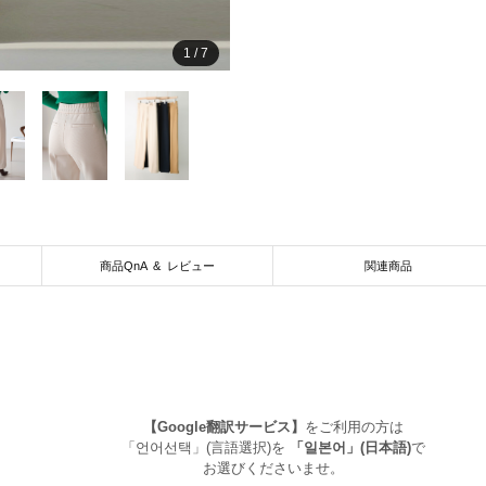
1
/
7
商品QnA & レビュー
関連商品
【Google翻訳サービス】
をご利用の方は
「언어선택」(言語選択)を
「일본어」(日本語)
で
お選びくださいませ。