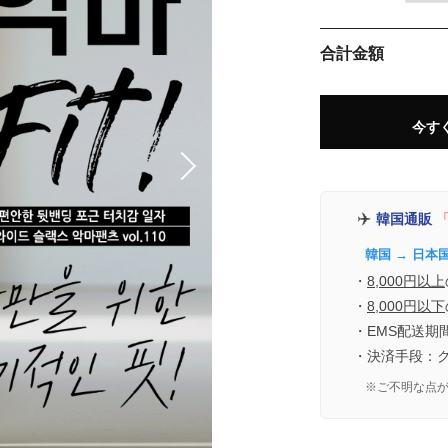
合計金額
今す
✈️
韓国通販
「
韓国 → 日本
・
8,000円以上
・
8,000円以下
・EMS配送期
・決済手段：
※ご不明な点