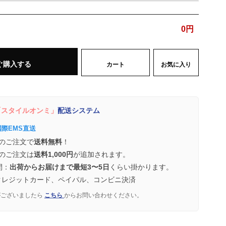
0
円
ぐ購入する
カート
お気に入り
スタイルオンミ」
配送システム
国際EMS直送
のご注文で
送料無料
！
のご注文は
送料1,000円
が追加されます。
間：
出荷からお届けまで最短3〜5日
くらい掛かります。
クレジットカード、ペイパル、コンビニ決済
がございましたら
こちら
からお問い合わせください。