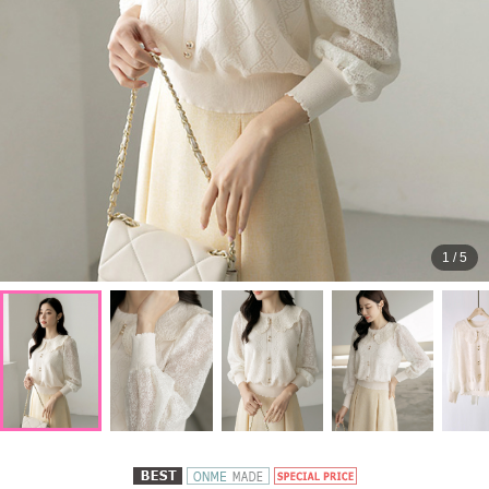
1
/
5