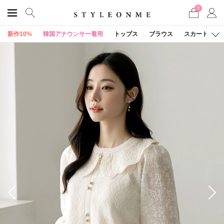
0
新作10%
韓国アナウンサー着用
トップス
ブラウス
スカート