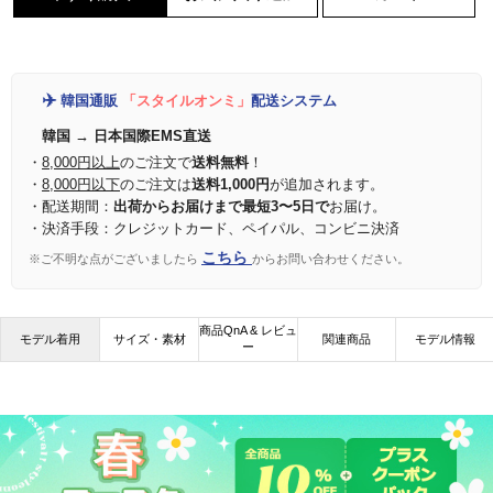
✈️
韓国通販
「スタイルオンミ」
配送システム
韓国 → 日本国際EMS直送
・
8,000円以上
のご注文で
送料無料
！
・
8,000円以下
のご注文は
送料1,000円
が追加されます。
・配送期間：
出荷からお届けまで最短3〜5日で
お届け。
・決済手段：クレジットカード、ペイパル、コンビニ決済
こちら
※ご不明な点がございましたら
からお問い合わせください。
商品QnA & レビュ
モデル着用
サイズ・素材
関連商品
モデル情報
ー