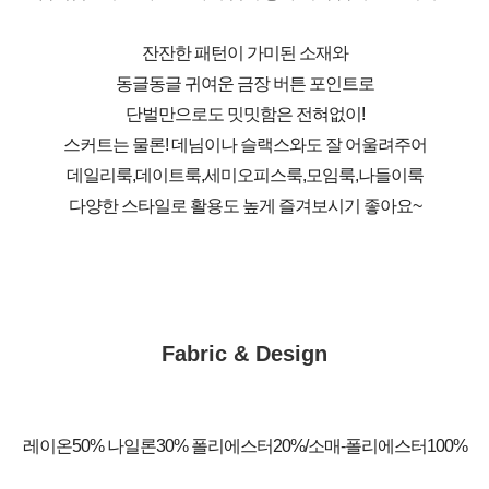
잔잔한 패턴이 가미된 소재와
동글동글 귀여운 금장 버튼 포인트로
단벌만으로도 밋밋함은 전혀없이!
스커트는 물론! 데님이나 슬랙스와도 잘 어울려주어
데일리룩,데이트룩,세미오피스룩,모임룩,나들이룩
다양한 스타일로 활용도 높게 즐겨보시기 좋아요~
Fabric & Design
레이온50% 나일론30% 폴리에스터20%/소매-폴리에스터100%