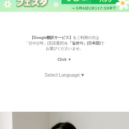
【Google翻訳サービス】
をご利用の方は
「언어선택」(言語選択)を
「일본어」(日本語)
で
お選びくださいませ。
Click ▼
Select Language
▼