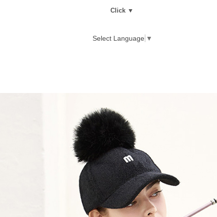
Click ▼
Select Language
▼