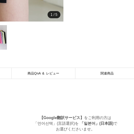
1
/
5
商品QnA & レビュー
関連商品
【Google翻訳サービス】
をご利用の方は
「언어선택」(言語選択)を
「일본어」(日本語)
で
お選びくださいませ。