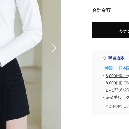
合計金額
今す
✈️
韓国通販
「
韓国 → 日本
・
8,000円以上
・
8,000円以下
・EMS配送期
・決済手段：
※ご不明な点