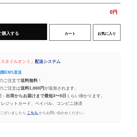
0
円
ぐ購入する
カート
お気に入り
スタイルオンミ」
配送システム
国際EMS直送
のご注文で
送料無料
！
のご注文は
送料1,000円
が追加されます。
間：
出荷からお届けまで最短3〜5日
くらい掛かります。
クレジットカード、ペイパル、コンビニ決済
がございましたら
こちら
からお問い合わせください。