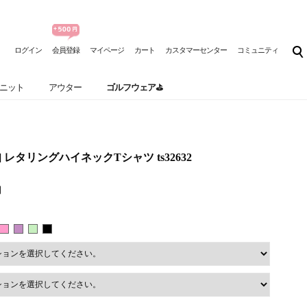
ログイン
会員登録
マイページ
カート
カスタマーセンター
コミュニティ
ニット
アウター
ゴルフウェア⛳
] レタリングハイネックTシャツ ts32632
円