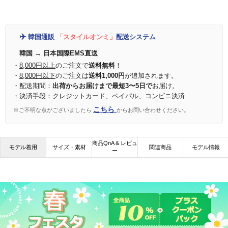
✈️
韓国通販
「スタイルオンミ」
配送システム
韓国 → 日本国際EMS直送
・
8,000円以上
のご注文で
送料無料
！
・
8,000円以下
のご注文は
送料1,000円
が追加されます。
・配送期間：
出荷からお届けまで最短3〜5日で
お届け。
・決済手段：クレジットカード、ペイパル、コンビニ決済
こちら
※ご不明な点がございましたら
からお問い合わせください。
商品QnA & レビュ
モデル着用
サイズ・素材
関連商品
モデル情報
ー