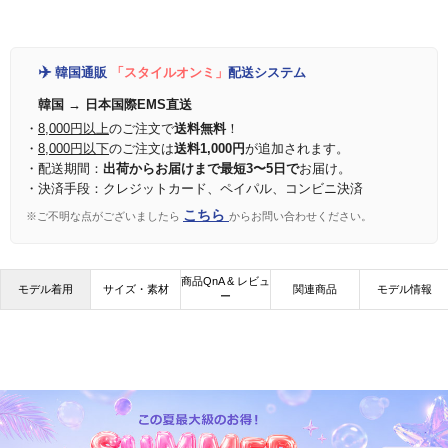
✈️
韓国通販
「スタイルオンミ」
配送システム
韓国 → 日本国際EMS直送
・
8,000円以上
のご注文で
送料無料
！
・
8,000円以下
のご注文は
送料1,000円
が追加されます。
・配送期間：
出荷からお届けまで最短3〜5日で
お届け。
・決済手段：クレジットカード、ペイパル、コンビニ決済
こちら
※ご不明な点がございましたら
からお問い合わせください。
商品QnA & レビュ
モデル着用
サイズ・素材
関連商品
モデル情報
ー