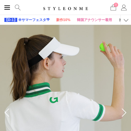
0
【D-1】
🌞サマーフェスタ🌴
新作10%
韓国アナウンサー着用
トップ