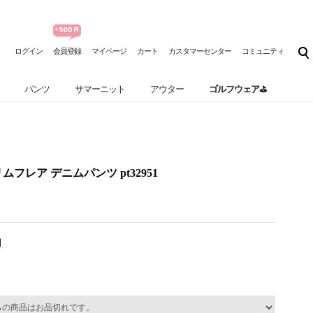
ログイン
会員登録
マイページ
カート
カスタマーセンター
コミュニティ
パンツ
サマーニット
アウター
ゴルフウェア⛳
フレア デニムパンツ pt32951
円