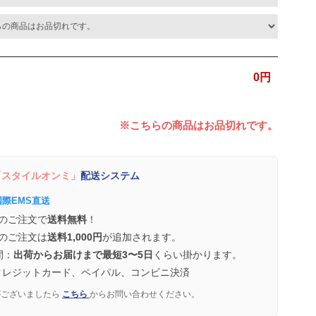
0
円
※こちらの商品はお品切れです。
スタイルオンミ」
配送システム
国際EMS直送
のご注文で
送料無料
！
のご注文は
送料1,000円
が追加されます。
間：
出荷からお届けまで最短3〜5日
くらい掛かります。
クレジットカード、ペイパル、コンビニ決済
がございましたら
こちら
からお問い合わせください。