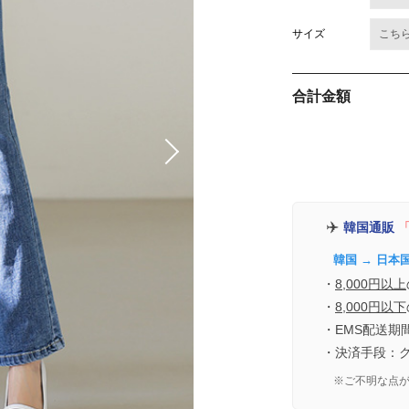
サイズ
合計金額
✈️
韓国通販
「
韓国 → 日本
・
8,000円以上
・
8,000円以下
・EMS配送期
・決済手段：
※ご不明な点