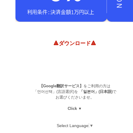
🔺ダウンロード🔺
【Google翻訳サービス】
をご利用の方は
「언어선택」(言語選択)を
「일본어」(日本語)
で
お選びくださいませ。
Click ▼
Select Language
▼