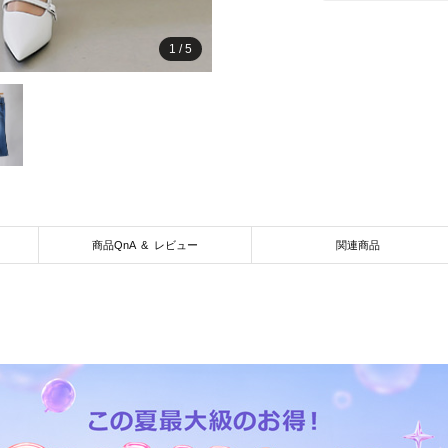
1
/
5
商品QnA & レビュー
関連商品