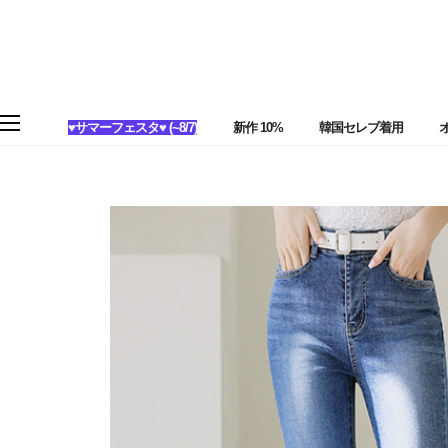
♥サマーフェスタ♥ (~8/7)
新作 10%
韓国セレブ着用