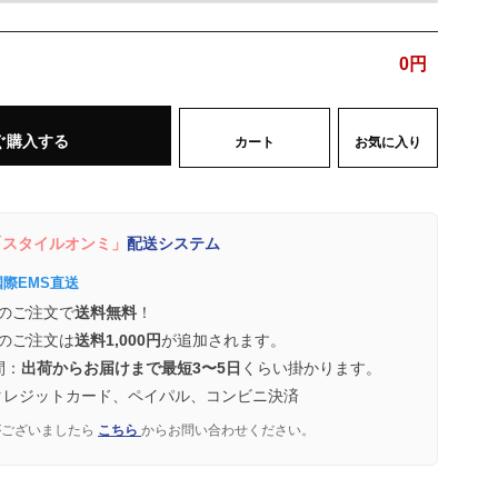
0
円
ぐ購入する
カート
お気に入り
スタイルオンミ」
配送システム
国際EMS直送
のご注文で
送料無料
！
のご注文は
送料1,000円
が追加されます。
間：
出荷からお届けまで最短3〜5日
くらい掛かります。
クレジットカード、ペイパル、コンビニ決済
がございましたら
こちら
からお問い合わせください。