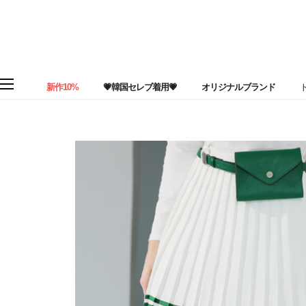
新作10%
💗韓国セレブ着用💗
オリジナルブランド