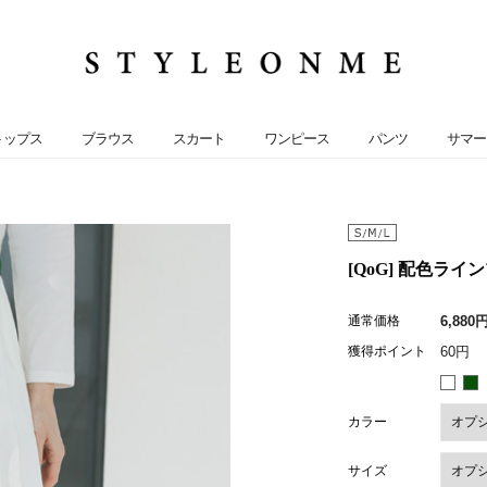
トップス
ブラウス
スカート
ワンピース
パンツ
サマー
[QoG] 配色ライ
通常価格
6,880
獲得ポイント
60円
カラー
サイズ