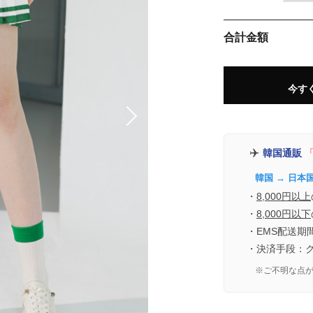
合計金額
今す
✈️
韓国通販
「
韓国 → 日本
・
8,000円以上
・
8,000円以下
・EMS配送期
・決済手段：
※ご不明な点