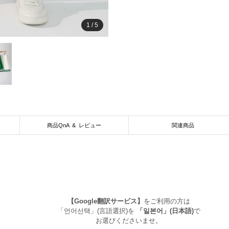
1
/
5
商品QnA & レビュー
関連商品
【Google翻訳サービス】
をご利用の方は
「언어선택」(言語選択)を
「일본어」(日本語)
で
お選びくださいませ。