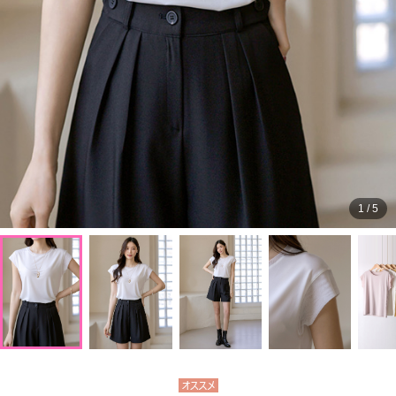
1
/
5