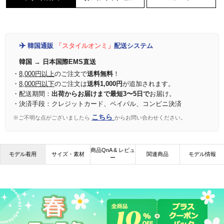
✈️
韓国通販
「スタイルオンミ」
配送システム
韓国 → 日本国際EMS直送
・
8,000円以上
のご注文で
送料無料
！
・
8,000円以下
のご注文は
送料1,000円
が追加されます。
・配送期間：
出荷からお届けまで最短3〜5日で
お届け。
・決済手段：クレジットカード、ペイパル、コンビニ決済
こちら
※ご不明な点がございましたら
からお問い合わせください。
商品QnA & レビュ
モデル着用
サイズ・素材
関連商品
モデル情報
ー