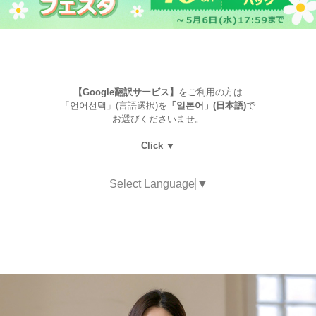
【Google翻訳サービス】
をご利用の方は
「언어선택」(言語選択)を
「일본어」(日本語)
で
お選びくださいませ。
Click ▼
Select Language
▼