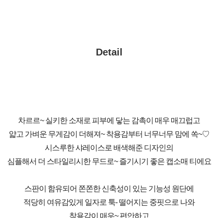
Detail
차르르~ 실키한 소재로 피부에 닿는 감촉이 매우 매끄럽고
얇고 가벼운 무게감이 더해져~ 착용감부터 너무너무 맘에 쏙~♡
시스루한 샤레이스로 배색해준 디자인의
심플해서 더 스타일리시한 무드로~ 즐기시기 좋은 캡소매 티에요
스판이 함유되어 쫀쫀한 신축성이 있는 기능성 원단에
적당히 여유감있게 일자로 툭- 떨어지는 중핏으로 나와
착용감이 매우~ 편안하고