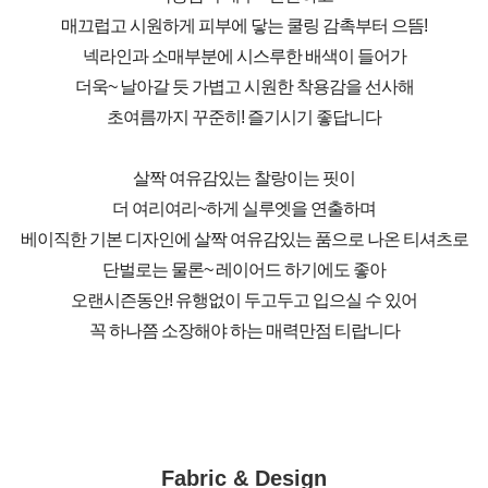
매끄럽고 시원하게 피부에 닿는 쿨링 감촉부터 으뜸!
넥라인과 소매부분에 시스루한 배색이 들어가
더욱~ 날아갈 듯 가볍고 시원한 착용감을 선사해
초여름까지 꾸준히! 즐기시기 좋답니다
살짝 여유감있는 찰랑이는 핏이
더 여리여리~하게 실루엣을 연출하며
베이직한 기본 디자인에 살짝 여유감있는 품으로 나온 티셔츠로
단벌로는 물론~ 레이어드 하기에도 좋아
오랜시즌동안! 유행없이 두고두고 입으실 수 있어
꼭 하나쯤 소장해야 하는 매력만점 티랍니다
Fabric & Design