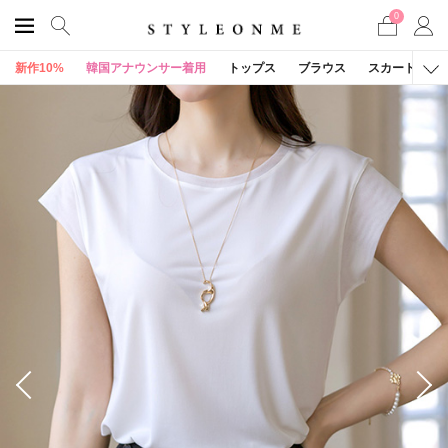
0
新作10%
韓国アナウンサー着用
トップス
ブラウス
スカート