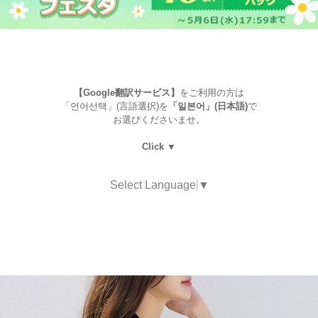
【Google翻訳サービス】
をご利用の方は
「언어선택」(言語選択)を
「일본어」(日本語)
で
お選びくださいませ。
Click ▼
Select Language
▼