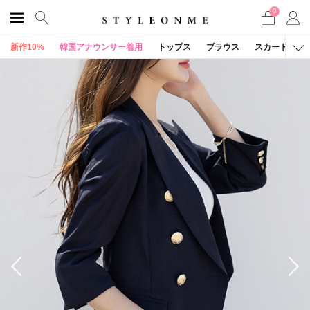
0
新作10%
韓国アナウンサー着用
トップス
ブラウス
スカート