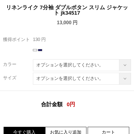
リネンライク 7分袖 ダブルボタン スリム ジャケッ
ト jk34517
13,000 円
獲得ポイント
130 円
カラー
サイズ
合計金額
0
円
今すぐ購入
お気に入り追加
カート