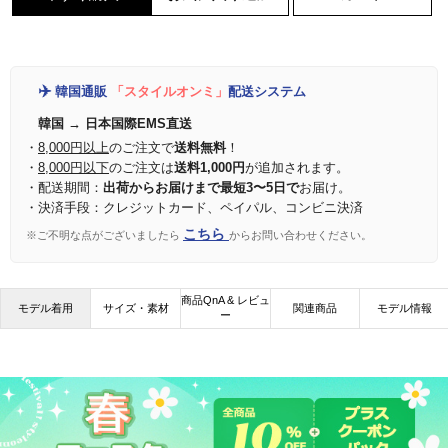
✈️
韓国通販
「スタイルオンミ」
配送システム
韓国 → 日本国際EMS直送
・
8,000円以上
のご注文で
送料無料
！
・
8,000円以下
のご注文は
送料1,000円
が追加されます。
・配送期間：
出荷からお届けまで最短3〜5日で
お届け。
・決済手段：クレジットカード、ペイパル、コンビニ決済
こちら
※ご不明な点がございましたら
からお問い合わせください。
商品QnA & レビュ
モデル着用
サイズ・素材
関連商品
モデル情報
ー