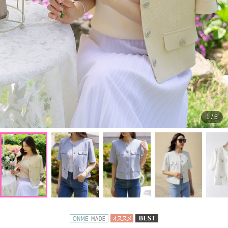
1
/
5