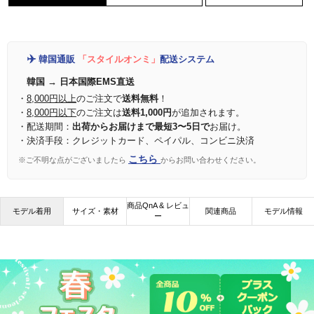
✈️
韓国通販
「スタイルオンミ」
配送システム
韓国 → 日本国際EMS直送
・
8,000円以上
のご注文で
送料無料
！
・
8,000円以下
のご注文は
送料1,000円
が追加されます。
・配送期間：
出荷からお届けまで最短3〜5日で
お届け。
・決済手段：クレジットカード、ペイパル、コンビニ決済
こちら
※ご不明な点がございましたら
からお問い合わせください。
商品QnA & レビュ
モデル着用
サイズ・素材
関連商品
モデル情報
ー