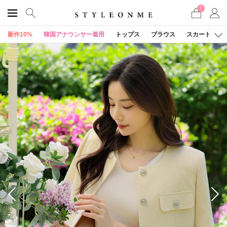
0
新作10%
韓国アナウンサー着用
トップス
ブラウス
スカート