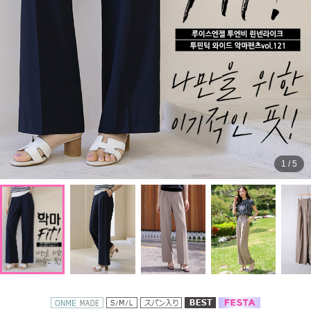
1
/
5