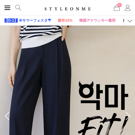
0
【D-1】
🌞サマーフェスタ🌴
新作10%
韓国アナウンサー着用
トップ