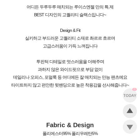
어디든 두루두루 매치되는 루이스엔젤 만의 특.제
BEST 디자인의 고퀄리티 슬랙스입니다~
Design & Fit
실키하고 부드러운 고퀄리티 소재로 촤르르 흐르며
고급스러움이 가득 느껴집니다
투핀턱 디테일로 멋스러움을 더해주며
과하지 않은 와이드핏으로 부담 없이
데일리나 오피스, 포멀룩 등 어디에든 잘 매치되는 만능 팬츠에요
타이트하지 않고 편안한 뒷밴딩으로 높은 착용감을 선사해줍니다~
0
Fabric & Design
폴리에스터95% 폴리우레탄5%