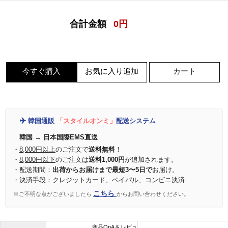
合計金額
0
円
今すぐ購入
お気に入り追加
カート
✈️
韓国通販
「スタイルオンミ」
配送システム
韓国 → 日本国際EMS直送
・
8,000円以上
のご注文で
送料無料
！
・
8,000円以下
のご注文は
送料1,000円
が追加されます。
・配送期間：
出荷からお届けまで最短3〜5日で
お届け。
・決済手段：クレジットカード、ペイパル、コンビニ決済
こちら
※ご不明な点がございましたら
からお問い合わせください。
商品QnA & レビュ