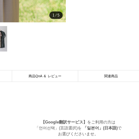
1
/
5
商品QnA & レビュー
関連商品
【Google翻訳サービス】
をご利用の方は
「언어선택」(言語選択)を
「일본어」(日本語)
で
お選びくださいませ。