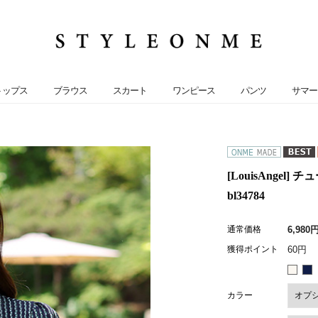
トップス
ブラウス
スカート
ワンピース
パンツ
サマー
[LouisAnge
bl34784
通常価格
6,980
獲得ポイント
60円
カラー