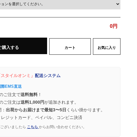
0
円
ぐ購入する
カート
お気に入り
スタイルオンミ」
配送システム
国際EMS直送
のご注文で
送料無料
！
のご注文は
送料1,000円
が追加されます。
間：
出荷からお届けまで最短3〜5日
くらい掛かります。
クレジットカード、ペイパル、コンビニ決済
がございましたら
こちら
からお問い合わせください。