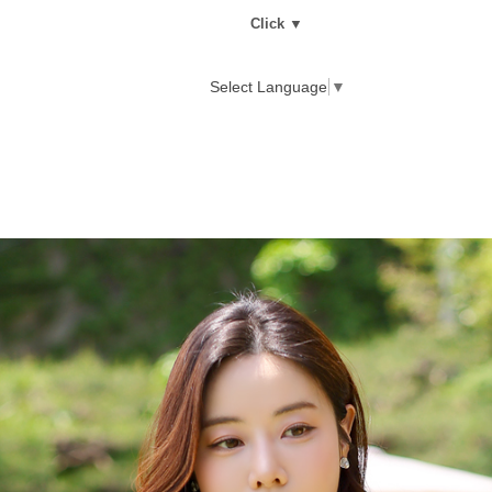
Click ▼
Select Language
▼