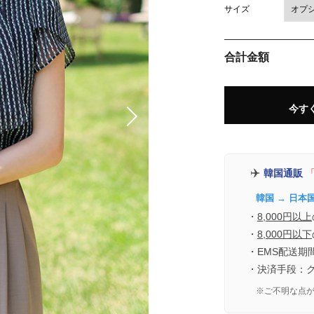
サイズ
合計金額
今す
✈️
韓国通販
「
韓国 → 日本
・
8,000円以上
・
8,000円以下
・EMS配送期
・決済手段：
※ご不明な点