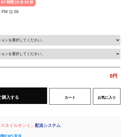
 07 時間 24 分 49 秒
7 PM 11:59
0
円
ぐ購入する
カート
お気に入り
スタイルオンミ」
配送システム
国際EMS直送