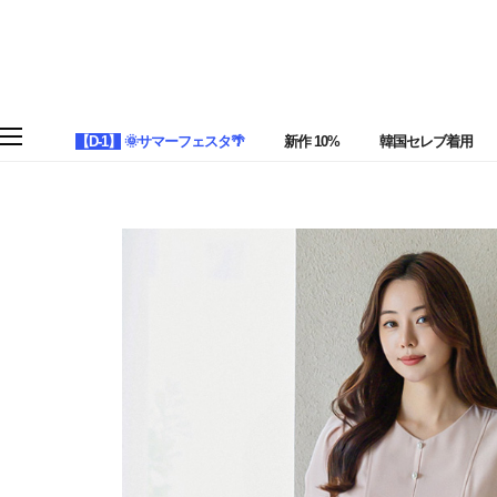
【D-1】
🌞サマーフェスタ🌴
新作 10%
韓国セレブ着用