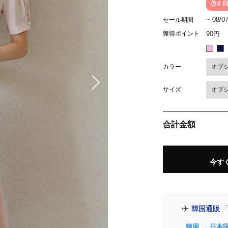
0 日
~ 08/0
セール期間
獲得ポイント
90円
カラー
サイズ
合計金額
今す
✈️
韓国通販
「
韓国 → 日本