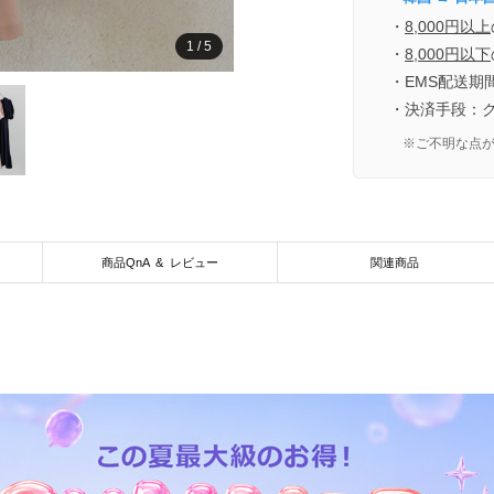
・
8,000円以上
1
/
5
・
8,000円以下
・EMS配送期
・決済手段：
※ご不明な点
商品QnA & レビュー
関連商品