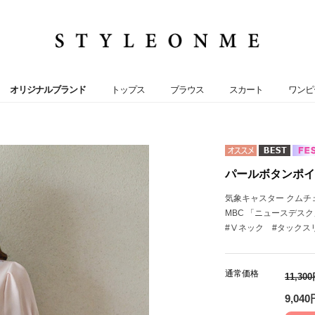
オリジナルブランド
トップス
ブラウス
スカート
ワンピ
パールボタンポイン
気象キャスター クムチ
MBC 「ニュースデスク
#Ⅴネック #タックス
通常価格
11,30
9,040