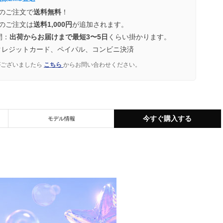
のご注文で
送料無料
！
のご注文は
送料1,000円
が追加されます。
間：
出荷からお届けまで最短3〜5日
くらい掛かります。
クレジットカード、ペイパル、コンビニ決済
がございましたら
こちら
からお問い合わせください。
今すぐ購入する
モデル情報