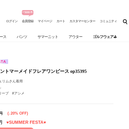
ログイン
会員登録
マイページ
カート
カスタマーセンター
コミュニティ
ース
パンツ
サマーニット
アウター
ゴルフウェア⛳
トマーメイドフレアワンピース op35395
ェリムさん着用
」
リーブ #アシメ
0円
(↓20% OFF)
円
♥SUMMER FESTA♥