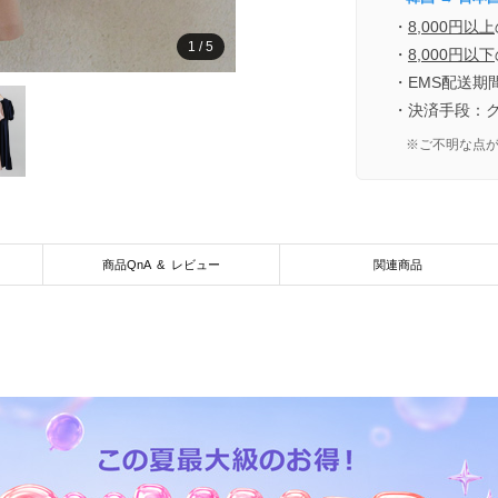
・
8,000円以上
1
/
5
・
8,000円以下
・EMS配送期
・決済手段：
※ご不明な点
商品QnA & レビュー
関連商品