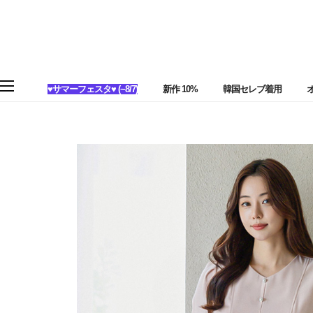
♥サマーフェスタ♥ (~8/7)
新作 10%
韓国セレブ着用