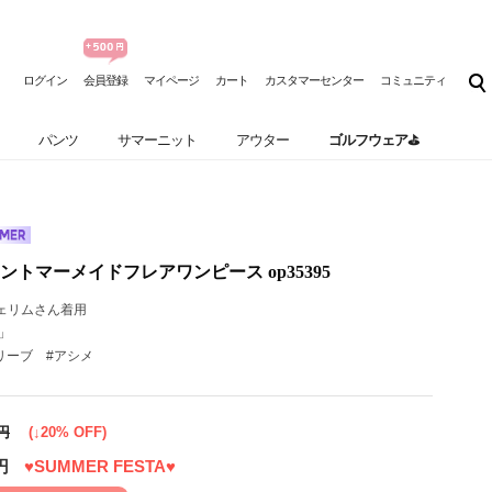
ログイン
会員登録
マイページ
カート
カスタマーセンター
コミュニティ
パンツ
サマーニット
アウター
ゴルフウェア⛳
トマーメイドフレアワンピース op35395
ェリムさん着用
」
リーブ #アシメ
0円
(↓20% OFF)
円
♥SUMMER FESTA♥