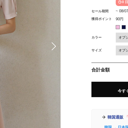
0 日
~ 08/0
セール期間
獲得ポイント
90円
カラー
サイズ
合計金額
今す
✈️
韓国通販
「
韓国 → 日本