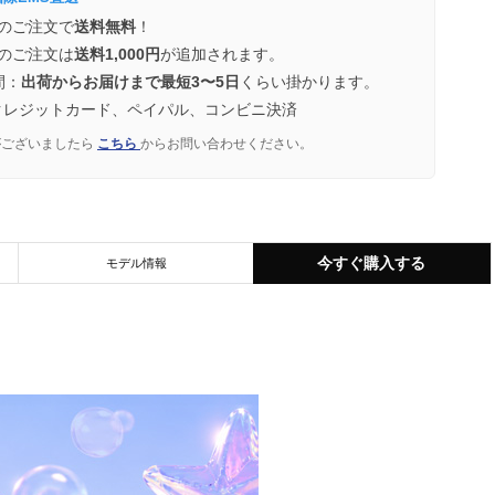
のご注文で
送料無料
！
のご注文は
送料1,000円
が追加されます。
間：
出荷からお届けまで最短3〜5日
くらい掛かります。
クレジットカード、ペイパル、コンビニ決済
がございましたら
こちら
からお問い合わせください。
今すぐ購入する
モデル情報