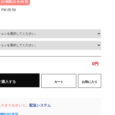
 22 時間 22 分 04 秒
7 PM 05:59
0
円
ぐ購入する
カート
お気に入り
スタイルオンミ」
配送システム
国際EMS直送