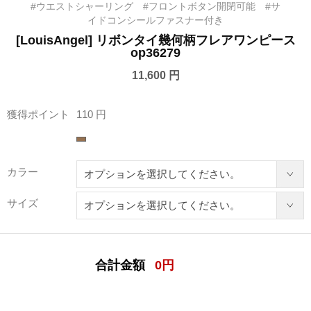
#ウエストシャーリング #フロントボタン開閉可能 #サ
イドコンシールファスナー付き
[LouisAngel] リボンタイ幾何柄フレアワンピース
op36279
11,600 円
獲得ポイント
110 円
カラー
サイズ
合計金額
0
円