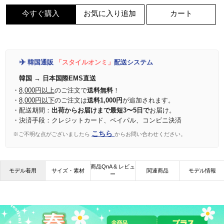
今すぐ購入
お気に入り追加
カート
✈️
韓国通販
「スタイルオンミ」
配送システム
韓国 → 日本国際EMS直送
・
8,000円以上
のご注文で
送料無料
！
・
8,000円以下
のご注文は
送料1,000円
が追加されます。
・配送期間：
出荷からお届けまで最短3〜5日で
お届け。
・決済手段：クレジットカード、ペイパル、コンビニ決済
こちら
※ご不明な点がございましたら
からお問い合わせください。
商品QnA & レビュ
モデル着用
サイズ・素材
関連商品
モデル情報
ー