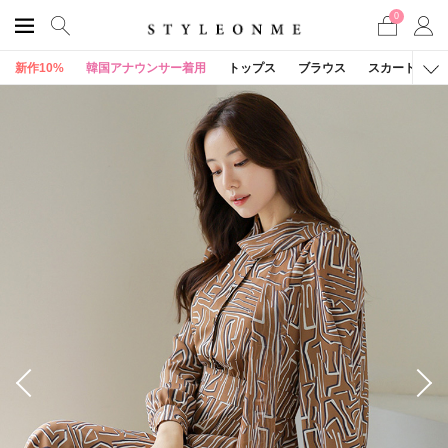
0
新作10%
韓国アナウンサー着用
トップス
ブラウス
スカート