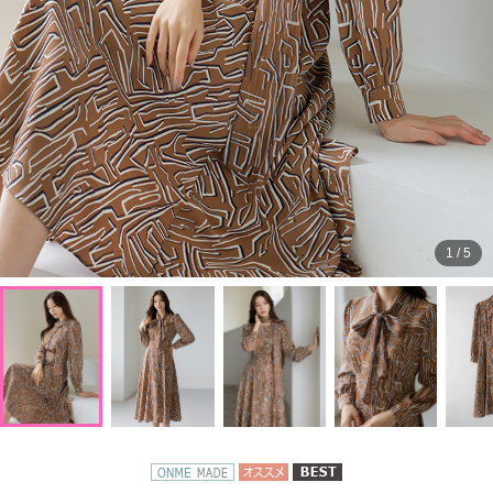
1
/
5