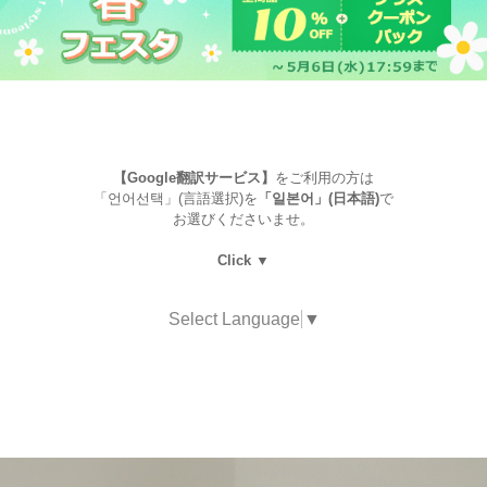
【Google翻訳サービス】
をご利用の方は
「언어선택」(言語選択)を
「일본어」(日本語)
で
お選びくださいませ。
Click ▼
Select Language
▼