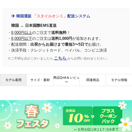
✈️
韓国通販
「スタイルオンミ」
配送システム
韓国 → 日本国際EMS直送
・
8,000円以上
のご注文で
送料無料
！
・
8,000円以下
のご注文は
送料1,000円
が追加されます。
・配送期間：
出荷からお届けまで最短3〜5日で
お届け。
・決済手段：クレジットカード、ペイパル、コンビニ決済
こちら
※ご不明な点がございましたら
からお問い合わせください。
商品QnA & レビュ
モデル着用
サイズ・素材
関連商品
モデル情報
ー