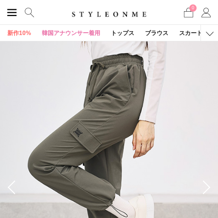
0
新作10%
韓国アナウンサー着用
トップス
ブラウス
スカート