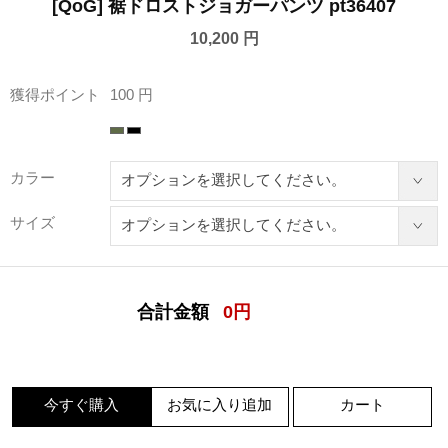
[QoG] 裾ドロストジョガーパンツ pt36407
10,200 円
獲得ポイント
100 円
カラー
サイズ
合計金額
0
円
今すぐ購入
お気に入り追加
カート