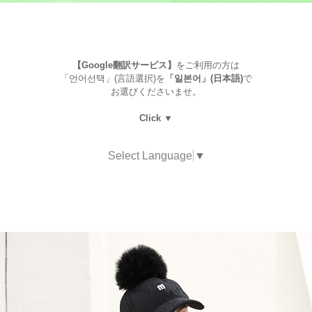
【Google翻訳サービス】
をご利用の方は
「언어선택」(言語選択)を
「일본어」(日本語)
で
お選びくださいませ。
Click ▼
Select Language
▼