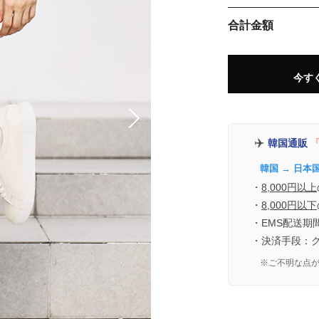
合計金額
今す
✈️
韓国通販
「
韓国 → 日本
・
8,000円以上
・
8,000円以下
・EMS配送期
・決済手段：
※ご不明な点