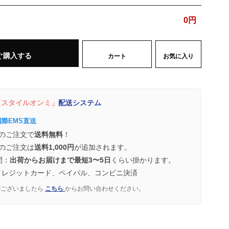
0
円
ぐ購入する
カート
お気に入り
スタイルオンミ」
配送システム
国際EMS直送
のご注文で
送料無料
！
のご注文は
送料1,000円
が追加されます。
間：
出荷からお届けまで最短3〜5日
くらい掛かります。
クレジットカード、ペイパル、コンビニ決済
がございましたら
こちら
からお問い合わせください。