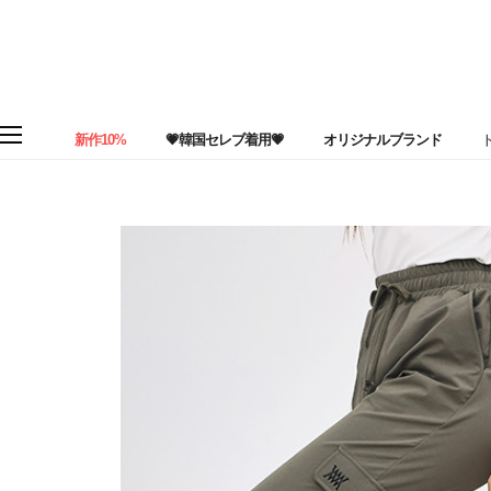
新作10%
💗韓国セレブ着用💗
オリジナルブランド