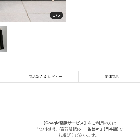
1
/
5
商品QnA & レビュー
関連商品
【Google翻訳サービス】
をご利用の方は
「언어선택」(言語選択)を
「일본어」(日本語)
で
お選びくださいませ。