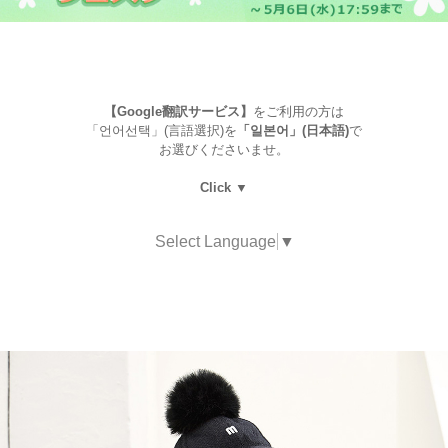
【Google翻訳サービス】
をご利用の方は
「언어선택」(言語選択)を
「일본어」(日本語)
で
お選びくださいませ。
Click ▼
Select Language
▼