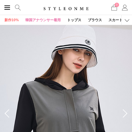
0
新作10%
韓国アナウンサー着用
トップス
ブラウス
スカート