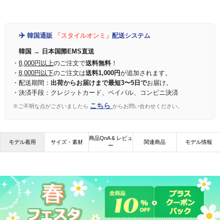
✈️
韓国通販
「スタイルオンミ」
配送システム
韓国 → 日本国際EMS直送
・
8,000円以上
のご注文で
送料無料
！
・
8,000円以下
のご注文は
送料1,000円
が追加されます。
・配送期間：
出荷からお届けまで最短3〜5日で
お届け。
・決済手段：クレジットカード、ペイパル、コンビニ決済
こちら
※ご不明な点がございましたら
からお問い合わせください。
商品QnA & レビュ
モデル着用
サイズ・素材
関連商品
モデル情報
ー