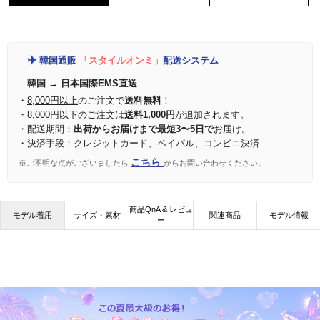
✈️
韓国通販
「スタイルオンミ」
配送システム
韓国 → 日本国際EMS直送
・
8,000円以上
のご注文で
送料無料
！
・
8,000円以下
のご注文は
送料1,000円
が追加されます。
・配送期間：
出荷からお届けまで最短3〜5日で
お届け。
・決済手段：クレジットカード、ペイパル、コンビニ決済
こちら
※ご不明な点がございましたら
からお問い合わせください。
商品QnA & レビュ
モデル着用
サイズ・素材
関連商品
モデル情報
ー