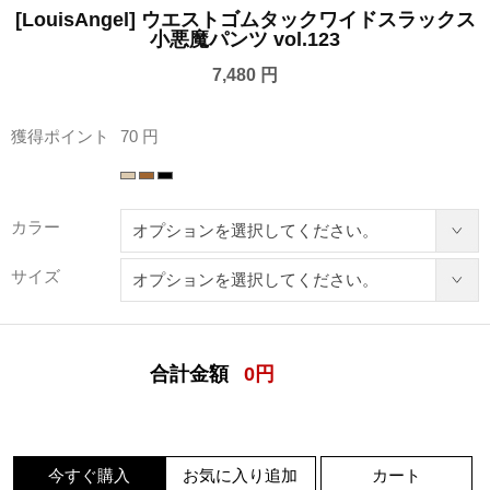
[LouisAngel] ウエストゴムタックワイドスラックス
小悪魔パンツ vol.123
7,480 円
獲得ポイント
70 円
カラー
サイズ
合計金額
0
円
今すぐ購入
お気に入り追加
カート