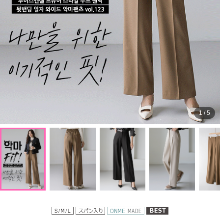
1
/
5