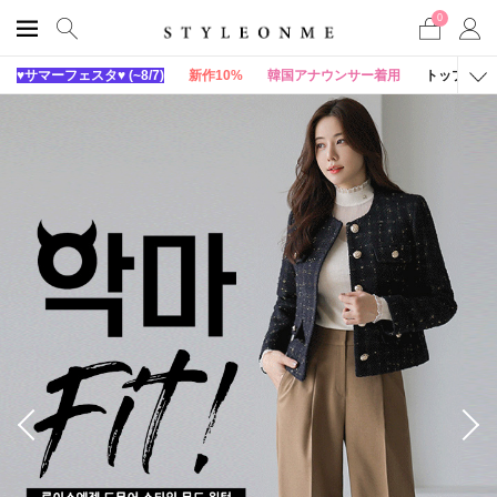
0
♥サマーフェスタ♥ (~8/7)
新作10%
韓国アナウンサー着用
トップス