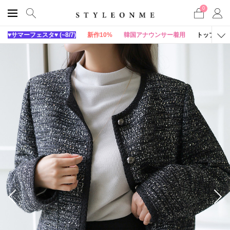
0
♥サマーフェスタ♥ (~8/7)
新作10%
韓国アナウンサー着用
トップス