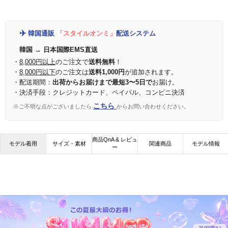
✈️
韓国通販
「スタイルオンミ」
配送システム
韓国 → 日本国際EMS直送
・
8,000円以上
のご注文で
送料無料
！
・
8,000円以下
のご注文は
送料1,000円
が追加されます。
・配送期間：
出荷からお届けまで最短3〜5日で
お届け。
・決済手段：クレジットカード、ペイパル、コンビニ決済
こちら
※ご不明な点がございましたら
からお問い合わせください。
商品QnA & レビュ
モデル着用
サイズ・素材
関連商品
モデル情報
ー